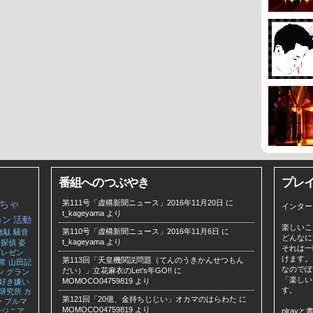
番組へのつぶやき
プレ
ちゃ
第111号「虚構新聞ニュース」2016年11月20日
に
インター
t_kageyama
より
コン
活動
楽しいこ
第110号「虚構新聞ニュース」2016年11月6日
に
無駄
騒音
どんなに
t_kageyama
より
探偵
姿
それは一
プレゼン
けます。
第113回「天皇機関説問題（てんのうきかんせつもん
常
山田記
なのでぼ
だい）」立花麻衣のLet’s年GO!!
に
ン
グラン
「楽しい
MOMOCO04759819
より
好き嫌い
す。
研究所
カ
第121回「20億、金持ちじじい」オカマのはらわた
に
ー
ブルマ
MOMOCO04759819
より
ンジニア
plra