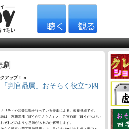
悲劇
»
ックアップ！
＆「判官贔屓」おそらく役立つ四
ソナリティや音楽活動を行っている美由による、教養番組です。
熟語は、忘我混沌（ぼうがこんとん）と、判官贔屓（ほうがんびい
それぞれどのような意味があるのか解説します。
おそらく役立つ四字熟語講座」は、ラジオパーソナリティ美由と、