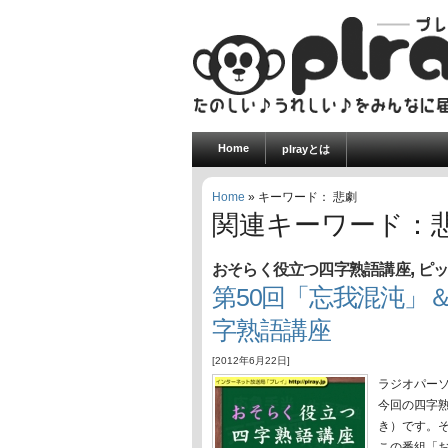
Home
plrayとは
Home
» キーワード： 悲劇
関連キーワード：
,
おそらく役立つ四字熟語講座
ピ
第50回「忘我混沌」
字熟語講座
[2012年6月22日]
ラジオパー
今回の四字
き）です。
この番組「