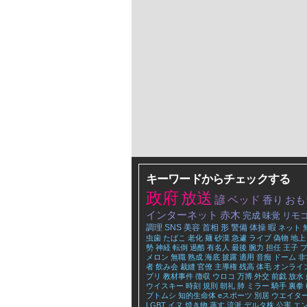
キーワードからチェックする
政府
放送
諺
ベッド
香り
おも
インターネット
赤木
完成
味覚
リモ
調理
SNS
美容
首相
形
警備
体操
暇
ネット
虫歯
たばこ
老化
麺
砂漠
急遽
ライブ
偽物
地上
勢
神経
転倒
過酷
有名人
最後
腕力
担任
王子
メロン
無職
熟成
海底
披露
適用
音痴
ドーム
非
者
飲み会
裁縫
官僚
主導権
残高
体毛
オンライ
プリ
教材事件
徴収
ウロコ
万博
外交
前戯
放水
ウイスキー
時刻
規則
朝礼
肺
ミラー
騎手
裏拳
ブトムシ
知的生命体
eスポーツ
別居
ウエイタ
LGBT
イヌ
焼き物
蒸す
流派
デルタ株
公害
エ