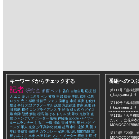
キーワードからチェックする
番組へのつぶ
記者
研究
金
第111号「虚構新聞
裸
雨
ペット
告白
自給自足
応援
新
t_kageyama
より
人
エコ
栗
おにぎり
ペン
変身
主婦
線香
美肌
感覚
仏教
ロック
売上
感動
遺伝子
シェフ
歯磨き
水筒
事実
お化け
第110号「虚構新聞
屋台
事態
大型
アブノーマル
説教
意思疎通
作家
豪雨
静
t_kageyama
より
岡
戦略
横領
コンプライアンス
牛
給油
成人式
ウグイス
嬢
出陣
態勢
解剖
標高
溶ける
ドリル
液
帯状
鬼教官
盗
第113回「天皇
難
シャンデリア
ボーダー
密輸
神経痛
google
バイヤー
だい）」立花麻衣のLe
ルームランナー
しるこ
一環
捕食
雪国
美形
華
仕上げ
イ
MOMOCO047598
ニング
軍人
完全
少子高齢化
絶頂
起用
水中
流派
凧
曇り
年始
警察官
値動き
カツカレー
定期
地元紙
知能指数
重
第121回「20億
視
おみくじ
出走
水圧
脱走
マント
メーター
着想
対岸
打
MOMOCO047598