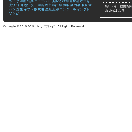
ち上げ
漁港
純真
エメラルド
弱体化
制御
乾燥剤
験担ぎ
完済
帰国
憲法改正
組閣
都市銀行
躾
休暇
静岡県
軍服
食
第107号「虚構新聞
パン
芝生
ギフト券
攻略
温風
顧客
コンクール
インプレ
gisuke11
より
ゾンビ
Copyright © 2010-2026 plray［プレイ］ All Rights Reserved.