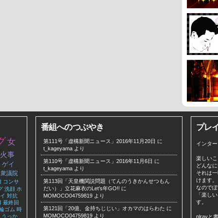
番組へのつぶやき
プレ
グ
女
第111号「虚構新聞ニュース」2016年11月20日
に
インター
t_kageyama
より
火事
楽しいこ
第110号「虚構新聞ニュース」2016年11月6日
に
島
ゲイ
どんなに
t_kageyama
より
衆議院
それは一
けます。
第113回「天皇機関説問題（てんのうきかんせつもん
離
コンサ
なのでぼ
だい）」立花麻衣のLet’s年GO!!
に
グ
洗顔
ホ
「楽しい
イ
対抗
MOMOCO04759819
より
す。
解
最終回
第121回「20億、金持ちじじい」オカマのはらわた
に
輪ゴム
時
MOMOCO04759819
より
うっか
plra