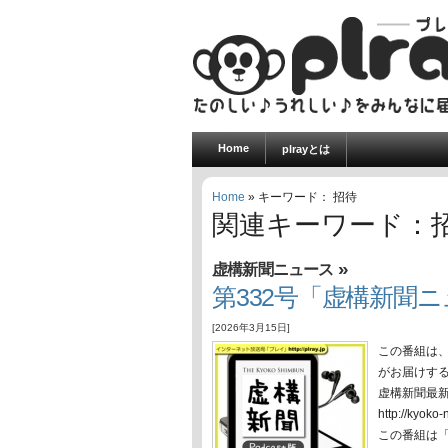
Home
plrayとは
Home
» キーワード： 招待
関連キーワード：
»
虚構新聞ニュース
第332号「虚構新聞ニュ
[2026年3月15日]
この番組は
がお届けす
虚構新聞最
http://ky
この番組は