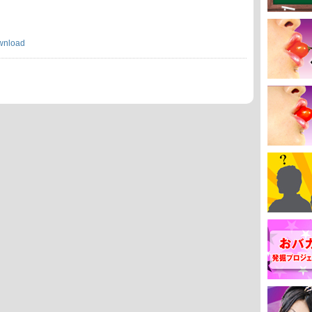
wnload