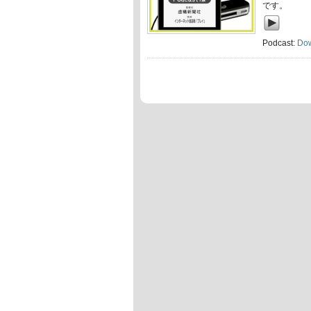
です。
Podcast:
Do