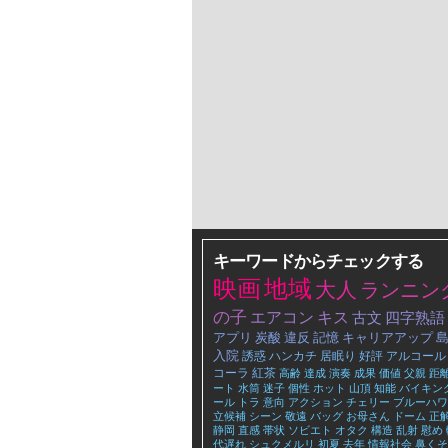
キーワードからチェックする
映画
地域
大人
ランニン
の子
エアコン
キス
古文
四字熟語
アプリ
炭酸
違反
記憶
キャリアアップ
入院
誘惑
ハンカチ
居眠り
好評
アルコール
コーラ
紅茶
高齢
達成
演奏
成果
価値
父親
距
ート
水筒
迷子
個性
ホット
山頂
知能
バイキン
ール
トラ
意向
アクション
チェリー
ブルーハワ
立候補
シーン
敬遠
バッグ
お母さん
ドーム
正
静岡
直感
帯状
ソビエト
オタク
構造
乱射
慰め
代遅れ
シュクメルリ
初夏
去年
情報社会
鼻くそ