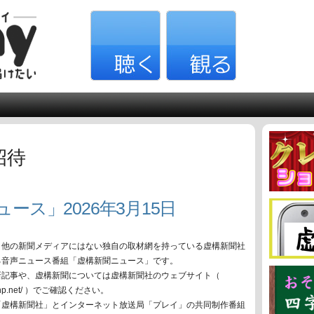
招待
ース」2026年3月15日
、他の新聞メディアにはない独自の取材網を持っている虚構新聞社
る音声ニュース番組「虚構新聞ニュース」です。
新記事や、虚構新聞については虚構新聞社のウェブサイト（
oko-np.net/ ）でご確認ください。
「虚構新聞社」とインターネット放送局「プレイ」の共同制作番組