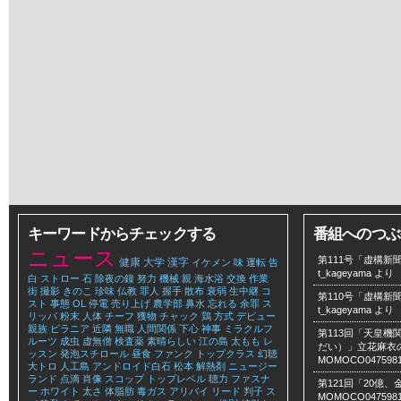
キーワードからチェックする
番組へのつぶ
ニュース
第111号「虚構新聞
健康
大学
漢字
イケメン
味
運転
告
t_kageyama
より
白
ストロー
石
除夜の鐘
努力
機械
親
海水浴
交換
作業
街
撮影
きのこ
珍味
仏教
罪人
握手
散布
衰弱
生中継
コ
第110号「虚構新聞
スト
事態
OL
停電
売り上げ
農学部
鼻水
忘れる
余罪
ス
t_kageyama
より
リッパ
粉末
人体
チーフ
獲物
チャック
鶏
方式
デビュー
親族
ピラニア
近隣
無職
人間関係
下心
神事
ミラクルフ
第113回「天皇
ルーツ
成虫
虚無僧
検査薬
素晴らしい
江の島
太もも
レ
だい）」立花麻衣のLe
ッスン
発泡スチロール
昼食
ファンク
トップクラス
幻聴
MOMOCO047598
大トロ
人工島
アンドロイド白石
松本
解熱剤
ニュージー
ランド
点滴
肖像
スコップ
トップレベル
聴力
ファスナ
第121回「20億
ー
ホワイト
太さ
体脂肪
毒ガス
アリバイ
リード
判子
ス
MOMOCO047598