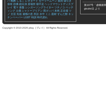
パ
晩酌
しるこ
レオタード
セーラームーン
規則
値引き
保有
彷彿
総出演
居場所
寝不足
ヘッドマウントディスプ
第107号「虚構新聞
レイ
電マ
基盤
シンガーソングライター
ツチノコ
ペッテ
gisuke11
より
ィング
土偶
シャトーブリアン
雨ガッパ
未然
正念場
ツ
ノ
文芸
先祖
遺憾の意
所詮
水中
ミニ
題材
ずんだ餅
キッ
チンペーパー
LGBT
特訓
時代遅れ
Copyright © 2010-2026 plray［プレイ］ All Rights Reserved.