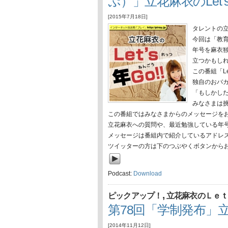
ぷ）」立花麻衣のLet’s
[2015年7月18日]
タレントの
今回は「教
年号を麻衣
立つかもし
この番組「L
独自のおバ
「もしかし
みなさまは
この番組ではみなさまからのメッセージを
立花麻衣への質問や、最近勉強している年
メッセージは番組内で紹介しているアドレ
ツイッターの方は下のつぶやくボタンから
Podcast:
Download
,
ピックアップ！
立花麻衣のＬｅｔ
第78回「学制発布」立花
[2014年11月12日]