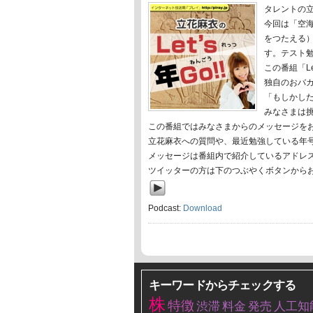
タレントの
今回は「空
をつたえる
す。テスト
この番組「L
独自のおバ
「もしかし
みなさまは
この番組ではみなさまからのメッセージを
立花麻衣への質問や、最近勉強している年
メッセージは番組内で紹介しているアドレ
ツイッターの方は下のつぶやくボタンから
Podcast:
Download
キーワードからチェックする
株
特徴
渋滞
料金
発売
人工知