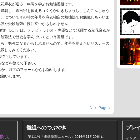
立花麻衣が送る、年号を学ぶお勉強番組です。
海帰朝し、真言宗を伝える（くうかいきちょうし、しんごんしゅう
）」についてその時の年号を麻衣独自の勉強法でお勉強しちゃいま
勉強や受験勉強に役に立つかもしれません。
et’s年GO!!」は、テレビ・ラジオ・声優などで活躍する立花麻衣が
カ勉強法で歴史を学んでいくという番組です。
たら」勉強になるかもしれませんので、年号を覚えたいリスナーの
挑戦してみてください。
お待ちしています。
号などを教えて下さい。
スか、以下のフォームからお願いします。
お願いします。
Next Page »
番組へのつぶやき
プレ
能
ス
第111号「虚構新聞ニュース」2016年11月20日
に
インター