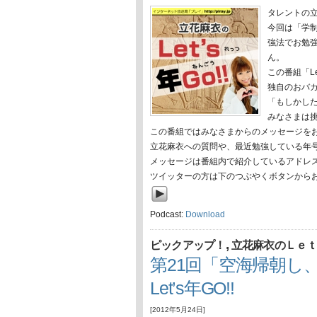
タレントの
今回は「学
強法でお勉
ん。
この番組「L
独自のおバ
「もしかし
みなさまは
この番組ではみなさまからのメッセージを
立花麻衣への質問や、最近勉強している年
メッセージは番組内で紹介しているアドレ
ツイッターの方は下のつぶやくボタンから
Podcast:
Download
,
ピックアップ！
立花麻衣のＬｅｔ
第21回「空海帰朝し
Let’s年GO!!
[2012年5月24日]