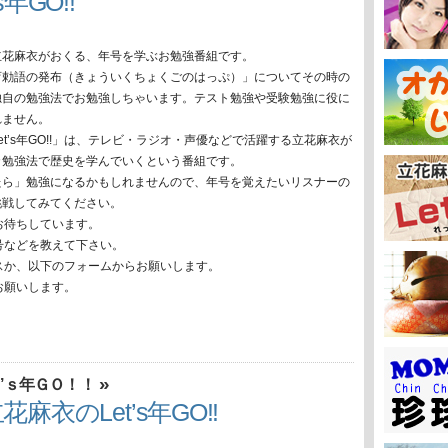
年GO!!
立花麻衣がおくる、年号を学ぶお勉強番組です。
育勅語の発布（きょういくちょくごのはっぷ）」についてその時の
独自の勉強法でお勉強しちゃいます。テスト勉強や受験勉強に役に
れません。
et’s年GO!!」は、テレビ・ラジオ・声優などで活躍する立花麻衣が
カ勉強法で歴史を学んでいくという番組です。
たら」勉強になるかもしれませんので、年号を覚えたいリスナーの
挑戦してみてください。
お待ちしています。
号などを教えて下さい。
スか、以下のフォームからお願いします。
お願いします。
»
’ｓ年ＧＯ！！
麻衣のLet’s年GO!!