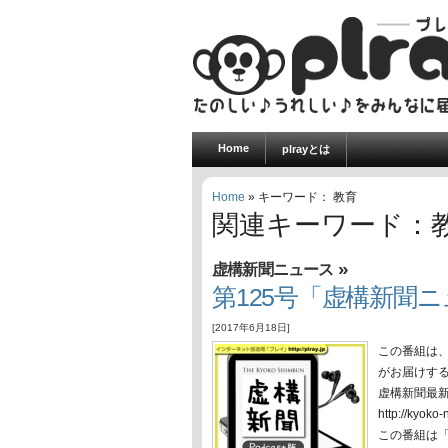
Home
plrayとは
Home
» キーワード： 教育
関連キーワード：
»
虚構新聞ニュース
第125号「虚構新聞ニュ
[2017年6月18日]
この番組は
がお届けす
虚構新聞最
http://ky
この番組は