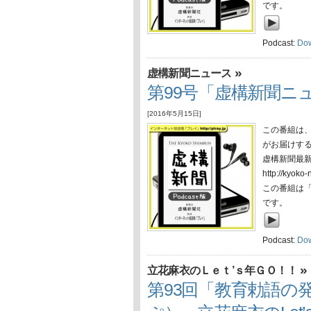
です。
Podcast:
Do
»
虚構新聞ニュース
第99号「虚構新聞ニュ
[2016年5月15日]
この番組は
がお届けす
虚構新聞最
http://ky
この番組は
です。
Podcast:
Do
»
立花麻衣のＬｅｔ’ｓ年ＧＯ！！
第93回「教育勅語の