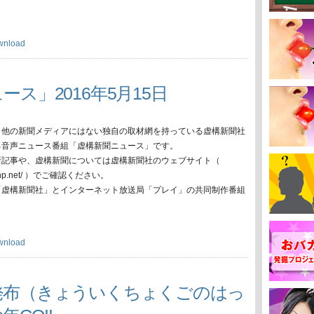
wnload
ース」2016年5月15日
、他の新聞メディアにはない独自の取材網を持っている虚構新聞社
る音声ニュース番組「虚構新聞ニュース」です。
新記事や、虚構新聞については虚構新聞社のウェブサイト（
oko-np.net/ ）でご確認ください。
「虚構新聞社」とインターネット放送局「プレイ」の共同制作番組
wnload
発布（きょういくちょくごのはっ