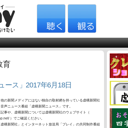
教育
ース」2017年6月18日
、他の新聞メディアにはない独自の取材網を持っている虚構新聞社
る音声ニュース番組「虚構新聞ニュース」です。
新記事や、虚構新聞については虚構新聞社のウェブサイト（
oko-np.net/ ）でご確認ください。
「虚構新聞社」とインターネット放送局「プレイ」の共同制作番組