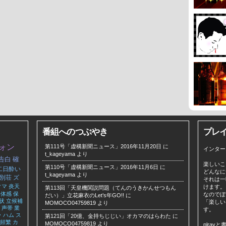
番組へのつぶやき
プレ
ォン
第111号「虚構新聞ニュース」2016年11月20日
に
インター
t_kageyama
より
告白
確
楽しいこ
第110号「虚構新聞ニュース」2016年11月6日
に
二日酔い
どんなに
t_kageyama
より
別荘
ズ
それは一
クマ
炎天
けます。
第113回「天皇機関説問題（てんのうきかんせつもん
体感
保
なのでぼ
だい）」立花麻衣のLet’s年GO!!
に
状
立候補
「楽しい
MOMOCO04759819
より
声帯
業
す。
ラ
ハム
ス
第121回「20億、金持ちじじい」オカマのはらわた
に
頻繁
カ
MOMOCO04759819
より
plra