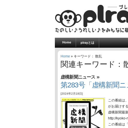
Home
plrayとは
Home
» キーワード： 散乱
関連キーワード：
»
虚構新聞ニュース
第283号「虚構新聞ニュ
[2024年2月18日]
この番組は
がお届けす
虚構新聞最
http://ky
この番組は