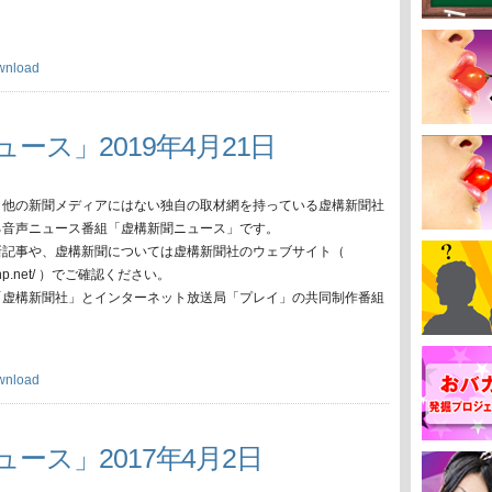
wnload
ース」2019年4月21日
、他の新聞メディアにはない独自の取材網を持っている虚構新聞社
る音声ニュース番組「虚構新聞ニュース」です。
新記事や、虚構新聞については虚構新聞社のウェブサイト（
oko-np.net/ ）でご確認ください。
「虚構新聞社」とインターネット放送局「プレイ」の共同制作番組
wnload
ュース」2017年4月2日