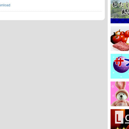
wnload