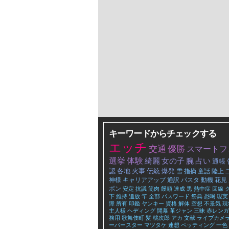
キーワードからチェックする
エッチ
交通
優勝
スマートフ
選挙
体験
綺麗
女の子
腕
占い
通帳
認
各地
火事
伝統
爆発
雪
指摘
童話
陸上
神様
キャリアアップ
通訳
パスタ
動機
花見
ボン
安定
抗議
筋肉
饅頭
達成
黒
熱中症
回線
下
維持
追放
竿
全部
パスワード
祭典
恐喝
現実
障
所有
印鑑
ヤンキー
資格
解体
空想
不景気
現
主人様
ヘディング
開幕
革ジャン
三昧
赤レンガ
務用
歌舞伎町
髪
桃次郎
アカ
文献
ライブカメ
ーパースター
マツタケ
連想
ペッティング
一色