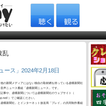
散乱
ース」2024年2月18日
、他の新聞メディアにはない独自の取材網を持っている虚構新聞社
る音声ニュース番組「虚構新聞ニュース」です。
新記事や、虚構新聞については虚構新聞社のウェブサイト（
oko-np.net/ ）でご確認ください。
「虚構新聞社」とインターネット放送局「プレイ」の共同制作番組