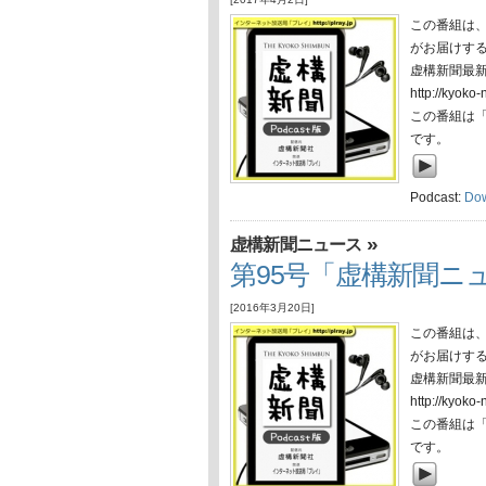
この番組は
がお届けす
虚構新聞最
http://ky
この番組は
です。
Podcast:
Do
»
虚構新聞ニュース
第95号「虚構新聞ニュ
[2016年3月20日]
この番組は
がお届けす
虚構新聞最
http://ky
この番組は
です。