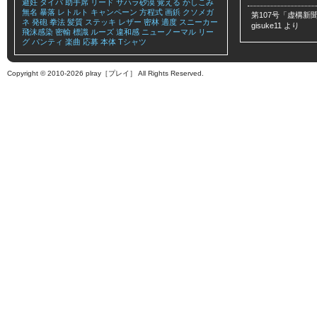
避妊
タイパ
助手席
リード
サハラ砂漠
覚える
かしこみ
無名
暴落
レトルト
キャンペーン
方程式
画鋲
クソメガ
第107号「虚構新聞
ネ
発砲
拳法
髪質
ステッキ
レザー
密林
適度
スニーカー
gisuke11
より
飛沫感染
密輸
標識
ルーズ
違和感
ニューノーマル
リー
グ
パンティ
楽曲
応募
本体
Tシャツ
Copyright © 2010-2026 plray［プレイ］ All Rights Reserved.