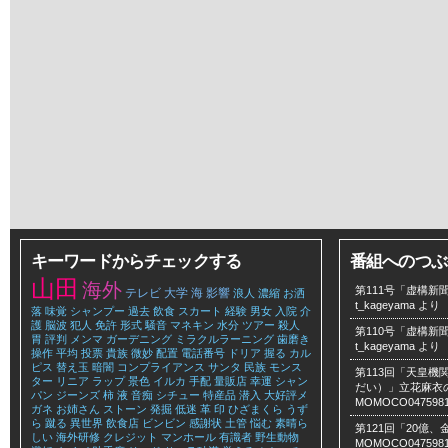
キーワードからチェックする
番組へのつぶ
山田
海外
第111号「虚構新聞
テレビ
大学
海
影響
浪人
濃縮
お洒
t_kageyama
より
落
味覚
シャンプー
過去
飲食
スカート
経験
男女
入院
介
護
脳波
犯人
免許
形式
騒音
マネキン
水分
ツアー
殺人
第110号「虚構新聞
胃
評判
メンマ
ガーデニング
ミラクルラーニング
歯磨き
t_kageyama
より
操作
平均
投票
貴族
微妙
配置
電話番号
ドリア
握る
カル
ピス
替え玉
暗闇
コンプライアンス
サンタ
民族
モンス
第113回「天皇
ター
リニア
ラップ
景色
イルカ
手配
量販店
幸運
シャン
だい）」立花麻衣のLe
パン
ジーンズ
柿
液
音痴
シチュー
特産品
潜入
大好評メ
MOMOCO047598
ガネ
お姉さん
ストーン
発掘
低迷
革
印
ひざまくら
うず
ら
蹴る
異世界
飲食店
ビンビン
感謝状
土管
悩む
素晴ら
第121回「20億
しい
海外研修
クレジット
マンホール
有識者
野生動物
MOMOCO047598