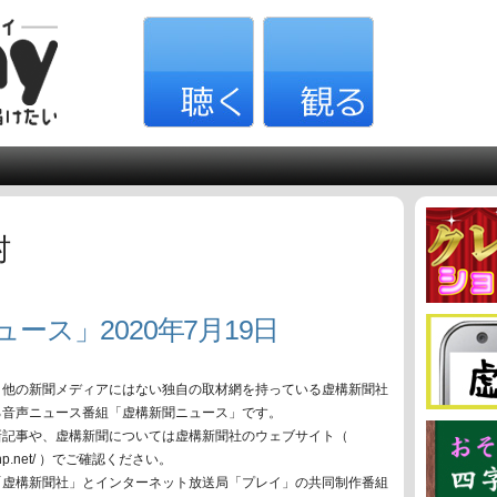
村
ース」2020年7月19日
、他の新聞メディアにはない独自の取材網を持っている虚構新聞社
る音声ニュース番組「虚構新聞ニュース」です。
新記事や、虚構新聞については虚構新聞社のウェブサイト（
oko-np.net/ ）でご確認ください。
「虚構新聞社」とインターネット放送局「プレイ」の共同制作番組