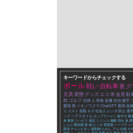
キーワードからチェックする
ボール
戦い
自転車
夜
グ
文具
変態
グッズ
エコ
米
会見
駐
枕
ゴルフ
法律
人
和食
皮膚
自信
握手
愛情
熊
ツキノワグマ
ChatGPT
着用
発
り
コスト
花瓶
キズ
社会人
レンガ
防止
選
ック
ヘアスタイル
カップラーメン
集中力
製
来
家賃
リハビリ
保証
ミジンコ
過酷
消火
漁
満
しゃぶ
爬虫類
影
縁
ビンタ
受賞者
ハーブティ
講演
チャンピオン
薬剤師
たわし
アユ
白猫
ガ