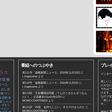
番組へのつぶやき
プレ
ラス
第111号「虚構新聞ニュース」2016年11月20日
に
インター
t_kageyama
より
車場
喉
楽しいこ
第110号「虚構新聞ニュース」2016年11月6日
に
コース
どんなに
t_kageyama
より
それは一
展
おしぼ
けます。
第113回「天皇機関説問題（てんのうきかんせつもん
手権
マジ
なのでぼ
だい）」立花麻衣のLet’s年GO!!
に
薬
長野
本
「楽しい
MOMOCO04759819
より
室
しゃぶ
す。
ー
ガチャ
第121回「20億、金持ちじじい」オカマのはらわた
に
チャピン
MOMOCO04759819
より
plra