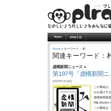
Home
plrayとは
Home
» キーワード： 村
関連キーワード：
»
虚構新聞ニュース
第197号「虚構新聞ニュ
[2020年7月19日]
この番組は
がお届けす
虚構新聞最
http://ky
この番組は