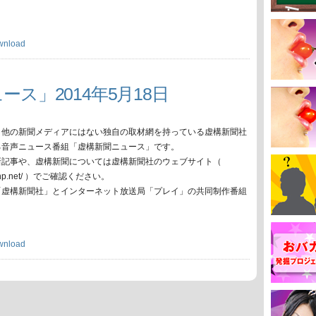
wnload
ース」2014年5月18日
、他の新聞メディアにはない独自の取材網を持っている虚構新聞社
る音声ニュース番組「虚構新聞ニュース」です。
新記事や、虚構新聞については虚構新聞社のウェブサイト（
oko-np.net/ ）でご確認ください。
「虚構新聞社」とインターネット放送局「プレイ」の共同制作番組
wnload