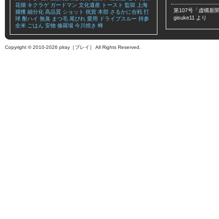
花畑
キクラゲ
ガードマン
文化遺産
トースト
監獄
上海
第107号「虚構新聞
捕獲
細分化
高品質
ショット
祝賀
本部
さるかに合戦
打
gisuke11
より
球
酎ハイ
無臭
まつ毛
尾びれ
愛用
ドライブスルー
持参
全米
ごはん
安物
修羅場
今川焼き
蜂
Copyright © 2010-2026 plray［プレイ］ All Rights Reserved.