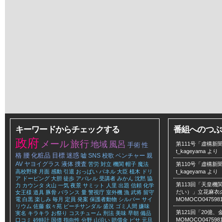
キーワードからチェックする
番組へのつぶ
政府
メール
旅行
地域
風呂
第111号「虚構新聞
手術
性
t_kageyama
より
格
腰
化粧品
目標
迷惑
嘘
SNS
校歌
ベンチャー
親
AV
ヤヨイグラス
液体
捜査
苦労
対立
機関
帽子
魔法
第110号「虚構新聞
高校野球
月面
感動
引退
おっぱい
パネル
大臣
植木
ドリ
t_kageyama
より
ア
ドーピング
大胆
徒歩
アパレル
受講者
みかん
沈黙
協
第113回「天皇
力
カウンタ
火山
一気
夜景
サミット
人里
出題
信頼
化学
だい）」立花麻衣のLe
女王様
道具
豚骨
バランス
量
警視庁
室外機
漁
武将
留守
電
白黒
楽しみ
毎月
定員
発案
保護者動物
シルバー
サイ
MOMOCO047598
リウム
佐藤
叙々苑
ビーチサンダル
盛況
ゴミ人間
嫌味
第121回「20億
実名
キラキラ
お祭り
コスチューム
刑法
美味
早朝
備品
MOMOCO047598
口コミ
砂時計
国債
指向性
分野
山沿い
賠償金
ピサ
元旦