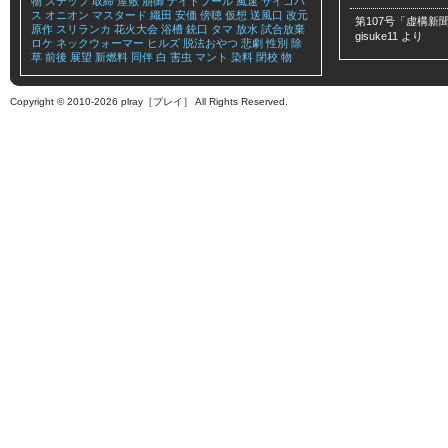
物
ステップ
取締
屋敷
崩御
ナイトプール
風速
サイコパ
ス
オニオン
マスタード
織田
安価
傍聴
仮想
送風口
改元
第107号「虚構新聞
原作
スリランカ
花火大会
浴槽
銃口
タマ
放水
試合放棄
gisuke11
より
ロケ
ネックウォーマー
ヒルズ
脱法おやつ
悲劇
性別
除
草
前後
展望
新燃料
同伴
白
害虫
マント
染料
閉校
物
Copyright © 2010-2026 plray［プレイ］ All Rights Reserved.