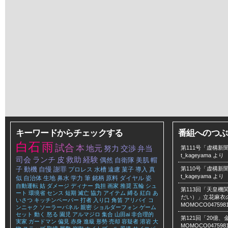
キーワードからチェックする
番組へのつぶ
白石
雨
試合
本
地元
努力
交渉
弁当
第111号「虚構新聞
t_kageyama
より
司会
ランチ
皮
救助
経験
偶然
自衛隊
美肌
帽
子
動機
自慢
謝罪
第110号「虚構新聞
プロレス
水槽
遠慮
菓子
導入
真
t_kageyama
より
似
自治体
生地
鼻水
学力
筆
銘柄
原料
ダイヤル
姿
自動運転
姑
ダメージ
ディナー
負担
画家
推奨
五輪
シュ
第113回「天皇
ート
環境省
センス
短期
滅亡
協力
アイテム
縛る
紅白
あ
だい）」立花麻衣のLe
いさつ
キッチンペーパー
打者
入り口
角笛
アリバイ
コ
MOMOCO047598
ンニャク
ソーラーパネル
親密
ショルダーフォン
ゲーム
セット
動く
怒る
園児
アルマジロ
集合
山田ai
非合理的
第121回「20億
実家
ガードマン
偏見
赤身
進級
形勢
売却
容疑者
溶岩
大
MOMOCO047598