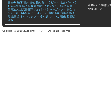
者
gafa
脱落
糖分
福祉
整列
知人
ラビット
油絵
バーバラ
第107号「虚構新聞
ちゃん登場
無回転
夜間
猛毒
ファンタジー
軽蔑
無力
千
gisuke11
より
葉電波大
虚無僧
苗字
欠品
かける
マーガレット
罰金
キ
ャンドル
日本全国
メトロノーム
宿舎
庭園
宮崎県
城下
町
最新型
ホッキョクグマ
冷や飯
つぶつぶ
害虫
防音壁
運搬
Copyright © 2010-2026 plray［プレイ］ All Rights Reserved.