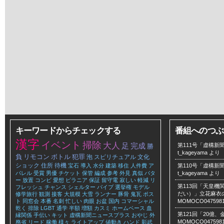
キーワードからチェックする
番組へのつぶ
漢字
イベント
掃除
大人
足
完成
第111号「虚構新聞
勝
t_kageyama
より
負
リモコン
ボトル
犯罪
泡
スピリチュアル
文化
ショック
住所
待機
宝石
導入
水分
建築
移住
人件費
ア
第110号「虚構新聞
パレル
受賞
男優
チケット
保管
編成
参考
外見
真似
バタ
t_kageyama
より
ー
放置
コンビ
愛想
ピラニア
保証
留守電
寂しい
軽減
リ
第113回「天皇
フレッシュ
チャンス
シェルター
パイプ
選挙権
モデル
だい）」立花麻衣のLe
修学旅行
観測
接客
大規模
大雪
ランナー
豚骨
鬼瓦
ポス
ト
同窓会
本番
名刺
忙しい
肉眼
お盆
国内
コマーシャル
MOMOCO047598
乾く
排除
LGBT
通学
半額
増額
カスミ
ホームベース
血
第121回「20億
縁関係
手伝い
キット
虚構新聞ニュースプラス
おやじ
外
MOMOCO047598
務省
リード
稼働
様々
ライトアップ
値動き
ハンド
影武