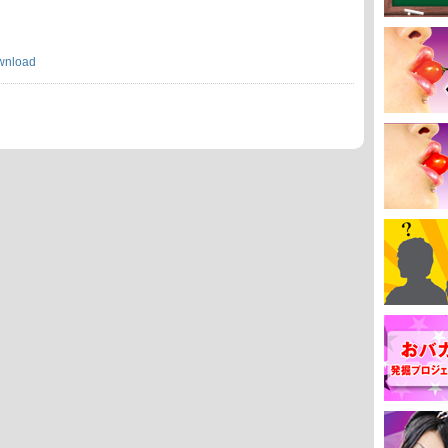
wnload