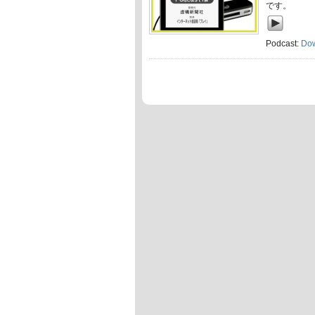
です。
Podcast:
Do