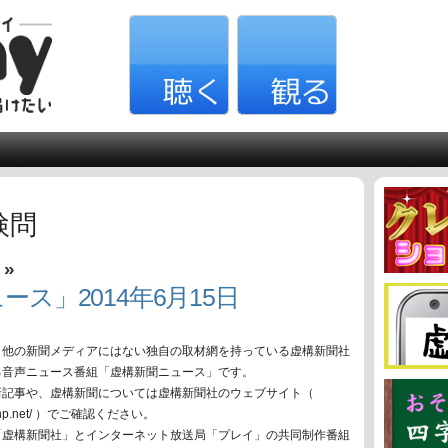
検問
»
ス
ース」2014年6月15日
、他の新聞メディアにはない独自の取材網を持っている虚構新聞社
る音声ニュース番組「虚構新聞ニュース」です。
新記事や、虚構新聞については虚構新聞社のウェブサイト（
oko-np.net/ ）でご確認ください。
「虚構新聞社」とインターネット放送局「プレイ」の共同制作番組