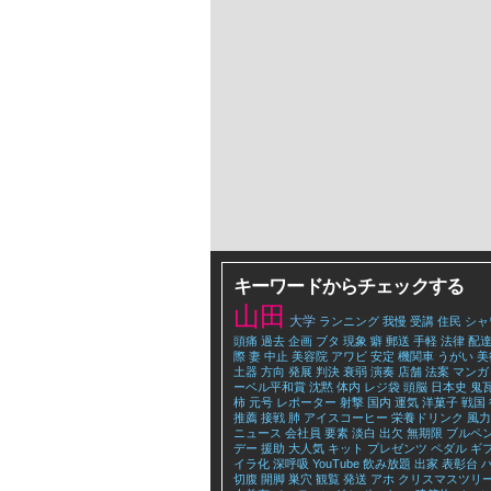
キーワードからチェックする
山田
大学
ランニング
我慢
受講
住民
シャ
頭痛
過去
企画
ブタ
現象
癖
郵送
手軽
法律
配
際
妻
中止
美容院
アワビ
安定
機関車
うがい
美
土器
方向
発展
判決
衰弱
演奏
店舗
法案
マンガ
ーベル平和賞
沈黙
体内
レジ袋
頭脳
日本史
鬼
柿
元号
レポーター
射撃
国内
運気
洋菓子
戦国
推薦
接戦
肺
アイスコーヒー
栄養ドリンク
風力
ニュース
会社員
要素
淡白
出欠
無期限
ブルペ
デー
援助
大人気
キット
プレゼンツ
ペダル
ギ
イラ化
深呼吸
YouTube
飲み放題
出家
表彰台
切腹
開脚
巣穴
観覧
発送
アホ
クリスマスツリ