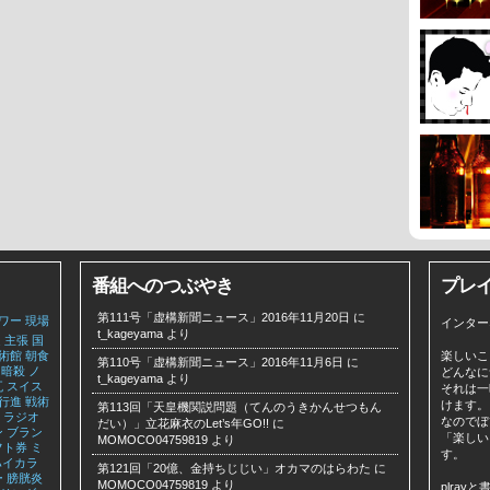
番組へのつぶやき
プレ
第111号「虚構新聞ニュース」2016年11月20日
に
ワー
現場
インター
t_kageyama
より
達
主張
国
術館
朝食
楽しいこ
第110号「虚構新聞ニュース」2016年11月6日
に
暗殺
ノ
どんなに
t_kageyama
より
瓦
スイス
それは一
行進
戦術
けます。
第113回「天皇機関説問題（てんのうきかんせつもん
ラジオ
なのでぼ
だい）」立花麻衣のLet’s年GO!!
に
ン
ブラン
「楽しい
MOMOCO04759819
より
フト券
ミ
す。
ハイカラ
第121回「20億、金持ちじじい」オカマのはらわた
に
ー
膀胱炎
MOMOCO04759819
より
plra