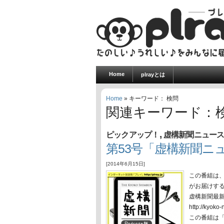
Home
plrayとは
Home
» キーワード： 検問
関連キーワード：
,
ピックアップ！
虚構新聞ニュー
第53号「虚構新聞ニュ
[2014年6月15日]
この番組は
がお届けす
虚構新聞最
http://ky
この番組は