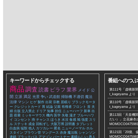
キーワードからチェックする
番組へのつぶ
商品
調査
読書
ピラフ
業界
第111号「虚構新聞
メイド
公
t_kageyama
より
開
立派
満足
光景
争い
武道館
掃除機
不適切
魔法
法律
マシン
ヒゲ
製作
出荷
宗教
居眠り
ブラックモータ
第110号「虚構新聞
ー
クレジットカード
胃
結論
父親
有権者
フロント
首
夫
t_kageyama
より
婦
出版
立入禁止
ドリア
知事
担任
ニューハーフ
新車
出
第113回「天皇
題
搭乗
ミッキーマウス
機内
医学
失敬
漫才
ブルーハワ
だい）」立花麻衣のLe
イ
コンセント
痔
チャンス
ほうき
水没
食感
鳩
強度
スリ
ル
ステッキ
成金
回転ずし
大阪万博
説明書
タブレット
MOMOCO047598
白血病
猛獣
他人
カツカレー
匿名
ニューノーマル
ホル
第121回「20億
スタイン
ブラウン管
マングース
赤身
魔法瓶
シャンソン
MOMOCO047598
連鎖
ブラックバス
アマゾン
パートナー
素晴らしい
愚人