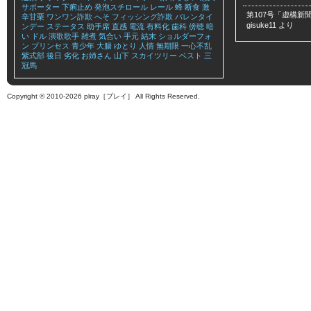
サポーター
下痢止め
発泡スチロール
レール
蜂
断食
激
第107号「虚構新聞
辛甘栗
ワンワン詐欺
へそ
フィッシング詐欺
バレンタイ
gisuke11
より
ンデー
ステータス
助手席
直感
電流
有料化
歯科
傍聴
暗
い
ドル
演歌歌手
雑煮
気合い
手元
結末
ショルダーフォ
ン
プリンセス
青少年
大腸
ゆとり
人情
無期限
一心不乱
紫式部
後日
劣化
お姉さん
山下
スカイツリー
ベスト
三
冠馬
Copyright © 2010-2026 plray［プレイ］ All Rights Reserved.