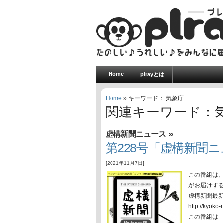
Home
plrayとは
Home
» キーワード： 気象庁
関連キーワード：
»
虚構新聞ニュース
第228号「虚構新聞ニュ
[2021年11月7日]
この番組は
がお届けす
虚構新聞最
http://ky
この番組は