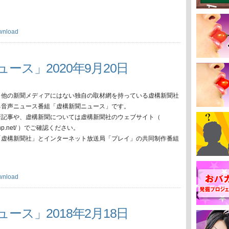
wnload
ース」2020年9月20日
、他の新聞メディアにはない独自の取材網を持っている虚構新聞社
る音声ニュース番組「虚構新聞ニュース」です。
新記事や、虚構新聞については虚構新聞社のウェブサイト（
oko-np.net/ ）でご確認ください。
「虚構新聞社」とインターネット放送局「プレイ」の共同制作番組
wnload
ース」2018年2月18日