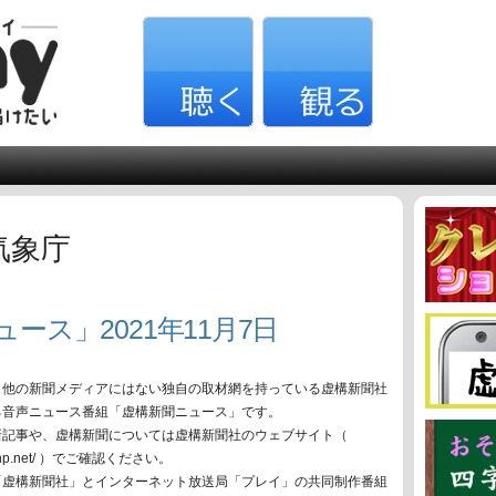
気象庁
ース」2021年11月7日
、他の新聞メディアにはない独自の取材網を持っている虚構新聞社
る音声ニュース番組「虚構新聞ニュース」です。
新記事や、虚構新聞については虚構新聞社のウェブサイト（
oko-np.net/ ）でご確認ください。
「虚構新聞社」とインターネット放送局「プレイ」の共同制作番組