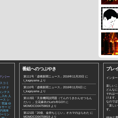
番組へのつぶやき
プレ
デパー
第111号「虚構新聞ニュース」2016年11月20日
に
インター
t_kageyama
より
スコミ
楽しいこ
バナナ
第110号「虚構新聞ニュース」2016年11月6日
に
どんなに
t_kageyama
より
コンテス
それは一
し入れ
人
けます。
第113回「天皇機関説問題（てんのうきかんせつもん
ース
シ
なのでぼ
だい）」立花麻衣のLet’s年GO!!
に
タ
世論
ゆ
「楽しい
MOMOCO04759819
より
キサー
ピ
す。
円周率
第121回「20億、金持ちじじい」オカマのはらわた
に
ボーリン
MOMOCO04759819
より
plra