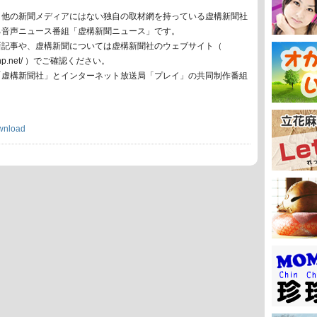
、他の新聞メディアにはない独自の取材網を持っている虚構新聞社
る音声ニュース番組「虚構新聞ニュース」です。
新記事や、虚構新聞については虚構新聞社のウェブサイト（
oko-np.net/ ）でご確認ください。
「虚構新聞社」とインターネット放送局「プレイ」の共同制作番組
wnload