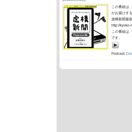
この番組は
がお届けす
虚構新聞最
http://ky
この番組は
です。
Podcast:
Do