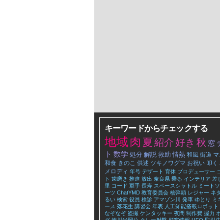
キーワードからチェックする
地域
肉
夏
紹介
好き
秋
窓
ト
数学
処分
解説
救助
情熱
和風
街道
マ
和食
きのこ
供述
ツキノワグマ
お祝い
叩く
メロディ
年号
デザート
育休
プロデューサー
ト
歯磨き
推進
放出
奈良県
乗る
インテリア
差
里
コード
軍手
長寿
スペースシャトル
ミートソ
ーツ
ChatYMD
教育委員会
核弾頭
レジャー
ネ
るい
検索
役員
検診
アマゾン川
発車
ゆとり
ミ
ース
落花生
講習会
年表
人工知能搭載ロボット
なぞなぞ
盗撮
ケンタッキー
夜間
制作費
握力