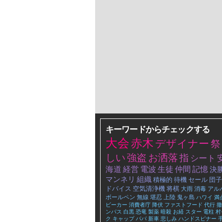
キーワードからチェックする
大会
赤木
デザイナー
祭
しい
強盗
お洒落
指
シート
海道
経営
電波
生徒
仲間
記憶
決
マンネリ
組織
積極的
待機
セール
団子
ドバイス
空気清浄機
将棋
大雨
消毒
アル
ボールペン
無線
堪忍
上陸
鬼ヶ島
ハワイ
満
ビーカー
消費者庁
降伏
ファストフード
代行
撤
ンパス
白黒
恐竜
製薬
暗殺
お経
スター
電柱
村
ク
キャップ
パパ
新車
悲しみ
ハンドスピナー