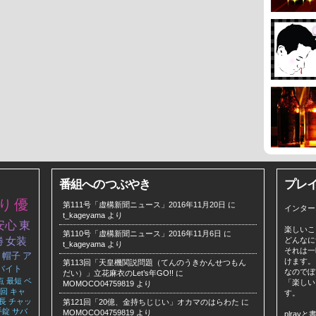
番組へのつぶやき
プレ
り
優
第111号「虚構新聞ニュース」2016年11月20日
に
インター
t_kageyama
より
安心
東
楽しいこ
第110号「虚構新聞ニュース」2016年11月6日
に
勝
女装
どんなに
t_kageyama
より
それは一
帽子
ア
けます。
第113回「天皇機関説問題（てんのうきかんせつもん
バイト
なのでぼ
だい）」立花麻衣のLet’s年GO!!
に
点
最短
ベ
「楽しい
MOMOCO04759819
より
回
キャ
す。
長
チャッ
第121回「20億、金持ちじじい」オカマのはらわた
に
手錠
サバ
MOMOCO04759819
より
plra