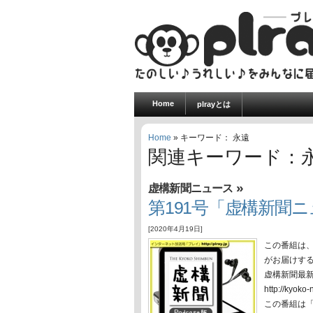
Home
plrayとは
Home
» キーワード： 永遠
関連キーワード：
»
虚構新聞ニュース
第191号「虚構新聞ニュ
[2020年4月19日]
この番組は
がお届けす
虚構新聞最
http://ky
この番組は