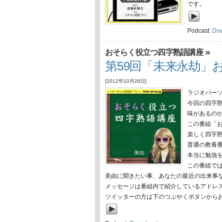
です。
Podcast:
Do
»
おそらく役立つ四字熟語講座
第59回「未来永劫」
[2012年10月28日]
ラジオパー
今回の四字
味があるの
この番組「
楽しく四字
普通の教養
本当に勉強
この番組で
美由に聞きたい事、あなたの最近の出来事
メッセージは番組内で紹介しているアドレ
ツイッターの方は下のつぶやくボタンから