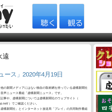
永遠
ース」2020年4月19日
、他の新聞メディアにはない独自の取材網を持っている虚構新聞社
る音声ニュース番組「虚構新聞ニュース」です。
新記事や、虚構新聞については虚構新聞社のウェブサイト（
oko-np.net/ ）でご確認ください。
「虚構新聞社」とインターネット放送局「プレイ」の共同制作番組