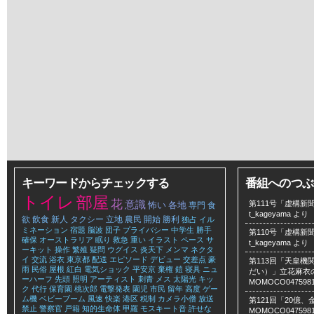
キーワードからチェックする
番組へのつぶ
トイレ
部屋
花
意識
第111号「虚構新聞
怖い
各地
専門
食
t_kageyama
より
欲
飲食
新人
タクシー
立地
農民
開始
勝利
独占
イル
ミネーション
宿題
脳波
団子
プライバシー
中学生
勝手
第110号「虚構新聞
確保
オーストラリア
眠り
救急
重い
イラスト
ペース
サ
t_kageyama
より
ーキット
操作
繁殖
疑問
ウグイス
炎天下
メンマ
ネクタ
イ
交流
浴衣
東京都
配送
エピソード
デビュー
交差点
豪
第113回「天皇
雨
民俗
屋根
紅白
電気ショック
平安京
棄権
鎧
寝具
ニュ
だい）」立花麻衣のLe
ーハーフ
先頭
照明
アーティスト
刺青
メス
太陽光
キッ
MOMOCO047598
ク
代行
保育園
桃次郎
電撃発表
園児
市民
留年
高度
ゲー
ム機
ベビーブーム
風速
快楽
港区
税制
カメラ小僧
放送
第121回「20億
禁止
警察官
戸籍
知的生命体
甲羅
モスキート音
許せな
MOMOCO047598