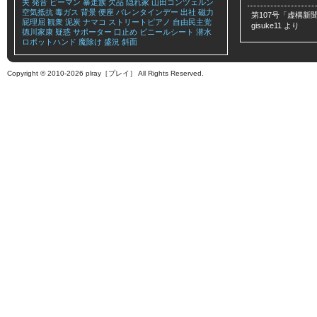
夫
発音
ピーマン
暴走族
欠品
隠れ家
山田コンツェルン
空気抵抗
毒ガス
背景
便座
バレンタインデー
出社
磁力
第107号「虚構新聞
屁理屈
観衆
泥炭
ナマコ
ストリートピアノ
自由民主党
gisuke11
より
徳川家康
疑惑
サポーター
口止め
ビニールシート
潜水
ロボットハンド
魔除け
盛況
斜面
Copyright © 2010-2026 plray［プレイ］ All Rights Reserved.