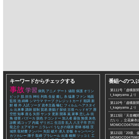
キーワードからチェックする
番組へのつぶ
事故
学習
第111号「虚構新聞
病気
アニメ
デート
値段
保護
オリン
t_kageyama
より
ピック
肌
担当
神社
列島
生徒
癒し
糸
猛暑
ファン
地面
監視
池
綿棒
シマウマ
テープ
クレジットカード
順調
新
第110号「虚構新聞
鮮
横
外
入試
ソーダ
資本主義
噛む
フィルム
ヘアスタイ
t_kageyama
より
ル
出来事
講師
規制
貿易
唐揚げ
探偵
古墳
ヘッドギア
唇
空想
知事
座る
矢部
サンタ
更新
開幕
嵐
家事
悲しみ
街
第113回「天皇
角
侵害
バズーカ
脱色
テコンドー
加入者
最強
無償
灰色
だい）」立花麻衣のLe
診断
紙コップ
内蔵
ザリガニ
生活音
乱入
八王子市
芥川
MOMOCO047598
龍之介
エアギター
ニラレバ
うなぎの寝床
密林
移植
茨
城県
取材費
ナンバー
失踪
破片
潜入
炒飯
キャンペーン
第121回「20億
カツカレー
障子
取締
プラレール
出港
橋脚
ツッコミ
工
MOMOCO047598