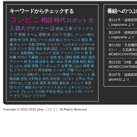
キーワードからチェックする
番組へのつぶ
コンビニ
相談
時代
ロボット
大
第111号「虚構新聞
t_kageyama
より
人
購入
デザイナー
話
税金
工事
ドラッグス
第110号「虚構新聞
トア
搭載
チーム
避難
米
ゴルフ
引越し
ナンパ
独占
t_kageyama
より
建物
外
日常
老化
ソース
会長
輸入
サスペンス
要請
男
優
タトゥー
法案
理学部
イタズラ
つぶやきビッグデータ
第113回「天皇
山頂
インク
開花
現在
祭典
認証
ミックス
裁縫
到着
隠す
だい）」立花麻衣のLe
テント
自動運転
テレパシー
全員
ファストフード
唇
室
MOMOCO047598
外機
片付け
不審者
コック
侵害
飲む
課税
順番
満点
地理
ディナー
綿
安土城
頑張る
食い込み
圧倒
貢物
検証
最近
第121回「20億
おっさん
頑固
首脳
ランダム
レア
金庫
晩ごはん
軽量
敬
MOMOCO047598
礼
クライマックス
野生動物
クッキー
戸棚
マジックマッ
シュルーム
回転ずし
マイナンバー
降格
マーガレット
避
第107号「虚構新聞
難訓練
忠告
大判焼き
赤札
待合室
ソビエト
八甲山
号令
gisuke11
より
UFO
はした金
仏具
麦茶
唐
開戦
避妊具
メソッド
暴露
顎
セリア
修復
わいせつ
インスタント
エキシビジョン
ピーク
ブレンド
江の島
不良品
暗証
ロボット5G
バイヤ
ー
ナビ
ワルツ
リウマチ
Copyright © 2010-2026 plray［プレイ］ All Rights Reserved.