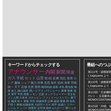
キーワードからチェックする
番組へのつぶ
アナウンサー
内閣
新聞
現金
第111号「虚構新聞
t_kageyama
より
ガス
手紙
セット
山里
枕
紐
皮膚
混乱
客席
ロ
第110号「虚構新聞
シア
趣味
シェフ
魅力
幹事
意思
毎年
筋肉
海軍
羽根
t_kageyama
より
統一
天下
店舗
売買
透明
梅雨前線
接客
本気
爬虫類
独
身
友人
誠心誠意
潤い
ピアス
パラシュート
家事
除夜
道
第113回「天皇
具
軍手
平気
商業
レモン
正面
ネックウォーマー
空き缶
だい）」立花麻衣のLe
ゴミ人間
六本木
ガチャピン
ファミリーレストラン
最下
MOMOCO047598
位
融資
粉々
基板
市民
保健体育
記事
破損
要素
肺
短気
戸惑う
葬儀
結婚発表
大好評メガネ
両手
金儲け
コマー
第121回「20億
シャル
ナンバー
拘置所
北半球
除外
eスポーツ
脚フェチ
MOMOCO047598