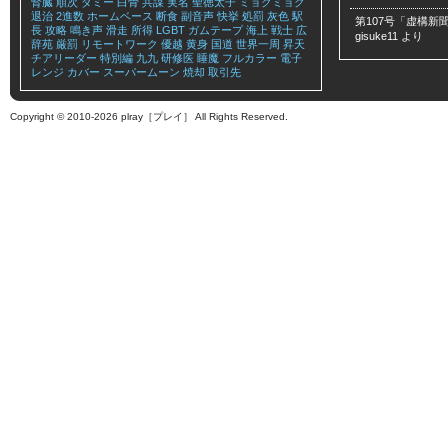
腎臓
順次
ダミー
白骨
共謀
実名
聖徳太子
ミョクミョク
退治
2進数
ホームベース
断食
副音声
快挙
処罰
灰色
駅
第107号「虚構新聞
長
攻略
鳴き声
滑走
所得
LGBT
ガムテープ
海上
戦士
広
gisuke11
より
辞苑
厳罰
リモートワーク
優越
黄身
国道
世界一周
昇天
チアリーダー
特別編
九九
研修医
睡魔
フルカラー
電子
レンジ
カバー
スーパームーン
焼却
取引先
Copyright © 2010-2026 plray［プレイ］ All Rights Reserved.