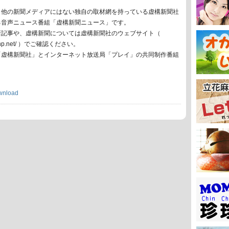
、他の新聞メディアにはない独自の取材網を持っている虚構新聞社
る音声ニュース番組「虚構新聞ニュース」です。
新記事や、虚構新聞については虚構新聞社のウェブサイト（
oko-np.net/ ）でご確認ください。
「虚構新聞社」とインターネット放送局「プレイ」の共同制作番組
wnload