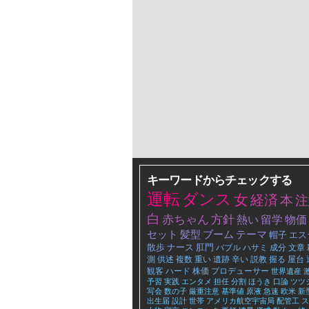
キーワードからチェックする
運転
ダンス
女
経済
本
注
白
赤ちゃん
方針
熱い
留学
物価
セット
髪型
ブーム
テーマ
帽子
エス
散歩
ナース
肛門
バブル
ハサミ
成分
文章
測
供述
複数
重い
遺跡
辛い
説教
握る
屋台
観客
ハード
株価
プロデューサー
世界遺産
予習
実践
エンタメ
担任
分割
ほうき
口論
ツツ
写会
数の子
厳重注意
基準値
原液
急速
欧米
新
出生届
設計
世帯
アメリカ航空宇宙局
配管工
ス