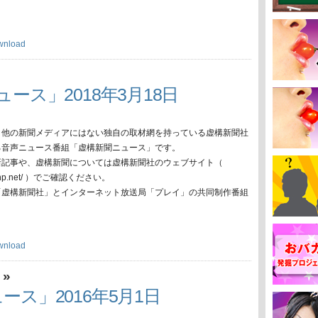
wnload
ース」2018年3月18日
、他の新聞メディアにはない独自の取材網を持っている虚構新聞社
る音声ニュース番組「虚構新聞ニュース」です。
新記事や、虚構新聞については虚構新聞社のウェブサイト（
oko-np.net/ ）でご確認ください。
「虚構新聞社」とインターネット放送局「プレイ」の共同制作番組
wnload
»
ス
ース」2016年5月1日