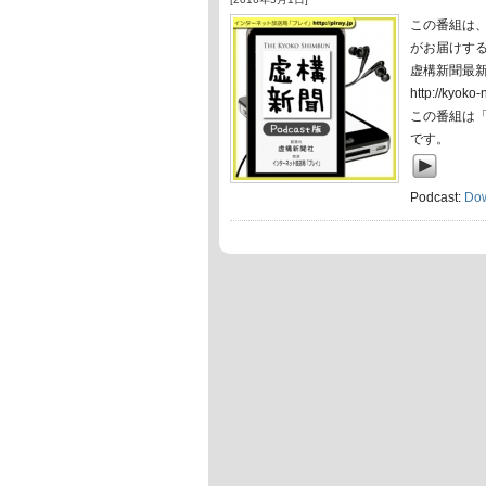
この番組は
がお届けす
虚構新聞最
http://ky
この番組は
です。
Podcast:
Do