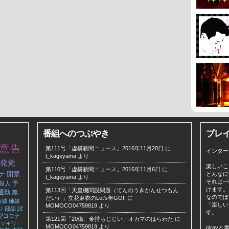
番組へのつぶやき
プレ
意
告
第111号「虚構新聞ニュース」2016年11月20日
に
インター
t_kageyama
より
発覚
楽しいこ
第110号「虚構新聞ニュース」2016年11月6日
に
テ
開票
どんなに
t_kageyama
より
それは一
殺人
予
けます。
第113回「天皇機関説問題（てんのうきかんせつもん
通勤
無
なのでぼ
だい）」立花麻衣のLet’s年GO!!
に
激減
姉妹
「楽しい
MOMOCO04759819
より
ジ
部品
試
す。
型コロナ
第121回「20億、金持ちじじい」オカマのはらわた
に
ッキリ
MOMOCO04759819
より
plra