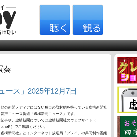
演奏
ース」2025年12月7日
、他の新聞メディアにはない独自の取材網を持っている虚構新聞社
る音声ニュース番組「虚構新聞ニュース」です。
新記事や、虚構新聞については虚構新聞社のウェブサイト（
oko-np.net/ ）でご確認ください。
「虚構新聞社」とインターネット放送局「プレイ」の共同制作番組