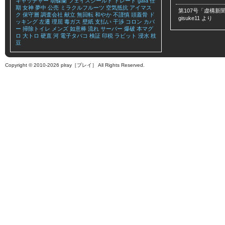
キャッチャー
胡蝶蘭
フェイスシールド
トレード
gafa
任
期
女神
夢中
公売
ミラクルフルーツ
空気抵抗
アイマス
第107号「虚構新聞
ク
保守層
調査会社
献立
無回転
和やか
不謹慎
頭蓋骨
ド
gisuke11
より
ッキング
左遷
理屈
毒ガス
壁紙
支払い
干渉
コロン
カバ
ー
掃除トイレ
メンズ
如意棒
流れ
サーバー
爆破
本マグ
ロ
大トロ
硬直
河
電子タバコ
検証
印税
ラビット
浸水
枝
豆
Copyright © 2010-2026 plray［プレイ］ All Rights Reserved.