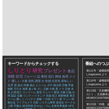
キーワードからチェックする
番組へのつぶ
しりとり
研究
プレゼント
食品
第111号「虚構新聞
t_kageyama
より
体験
自宅
フルーツ
話
事情
流行
興味
無理
メイ
ド
優しい
第110号「虚構新聞
大量
庶民
調理
火
快感
生意気
美味しい
t_kageyama
より
近所
皿
提出
特番
独占
ビニール
夕方
桃太郎
労働
早速
複数
万引き
海軍
鬼ヶ島
ダシ
正解
今夜
悪
トラ
日食
本
第113回「天皇
気
お茶漬け
コンドーム
食堂
チェリー
配送
大麻
討論
出
だい）」立花麻衣のLe
陣
認証
近畿
リング
ハイキング
先端
投入
精密検査
東京
MOMOCO047598
ドーム
優しく
バッチリ
策略
一方的
ギフト券
マッハ
情
報社会
ライブカメラ
日影
システム障害
落花生
サークル
第121回「20億
上限
手書き
経済学部
許せない
ゴム
名誉世界遺産
UFO
MOMOCO047598