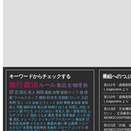
キーワードからチェックする
番組へのつぶ
旅行
政治
ルール
食品
女
物理
挨
第111号「虚構新聞
t_kageyama
より
拶
恋
満足
美人
梅雨
風船
攻撃
新婚
ナイフ
猿
捜
第110号「虚構新聞
索
ワールドカップ
燃料
松本市
北朝鮮
ロック
入試
t_kageyama
より
有料
泣く
コマ
余裕
ピラミッド
反対
事態
参加者
衰弱
炎上
宅配
織田信長
飲み屋
味噌汁
ほうき
目隠し
内定
ガ
第113回「天皇
レージ
森
子ども
スイス
ゆるい
有名人
遅い
道場
対抗
ム
だい）」立花麻衣のLe
カデ
ブラック
洗顔
うなぎ
褒美
景色
世界遺産
ゴッホ
現
MOMOCO047598
像
洗礼
クシ
ペプシ
ドッキング
アイスバーン
興信所
日
本全国
如意棒
ドラエスト
家庭内
願い事
山梨県
ペリー
第121回「20億
カタログ
水墨画
非効率的
失敗作
グローブ
ジンクス
溶
MOMOCO047598