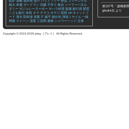
鉱炉
策略
福井県
墨汁
バリアフリー
脅迫
コマーシャル
鎮火
来週
ガードマン
浣腸
子作り
集合
ソーラーパネル
第107号「虚構新聞
ダミー
ボジョレーヌーボー
サハラ砂漠
盗撮
銀行員
髪質
gisuke11
より
こども銀行
未然
タマ
ナマコ
オヤジ
思想
siri
キャットフ
ード
潜水
防衛省
発案
IT
厳守
細分化
弾道ミサイル
一緒
間接
ストーン
湿度
三冠馬
激痛
シャワーヘッド
正体
Copyright © 2010-2026 plray［プレイ］ All Rights Reserved.