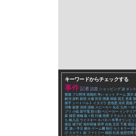
キーワードからチェックする
事件
記者
話題
ショッピング
諺
ダンス
蟹園
プロ野球
画期的
争い
セット
チーム
贅沢
解消
資料
願望
火傷
拒否
廃棄
賄賂
貧乏
患者
握手
シートベルト
イタズラ
意地悪
浴衣
図鑑
消毒
披露
清掃
漬物
スピーカー
化石
九州
一休
ブリ
小銭
留守電
割り勘
ベビーカー
インテリア
森
補習
積極
叙々苑
行儀
視察
ドラエスト
大人
ち
輸入品
ウイスキー
ネバネバ
冬季オリンピッ
接近
城下町
海外研修
秩序
自負
文芸
千葉
寝起
星
凄い
手元
糖分
ゲーム機
執行
セミキラー
倍
げ
スカウト
姫
ファミリー
格闘
社員
仮想空間