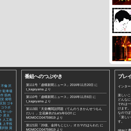
番組へのつぶやき
プレ
第111号「虚構新聞ニュース」2016年11月20日
に
不倫
沢
インター
t_kageyama
より
針
駐車場
製作
筋肉
楽しいこ
第110号「虚構新聞ニュース」2016年11月6日
に
円安
発明
どんなに
t_kageyama
より
区別
ゴキ
それは一
コラボ
けます。
第113回「天皇機関説問題（てんのうきかんせつもん
気
せっか
なのでぼ
だい）」立花麻衣のLet’s年GO!!
に
ク
昇天
「楽しい
MOMOCO04759819
より
き
人工衛
す。
速
上手投
第121回「20億、金持ちじじい」オカマのはらわた
に
選択肢
賃
MOMOCO04759819
より
plra