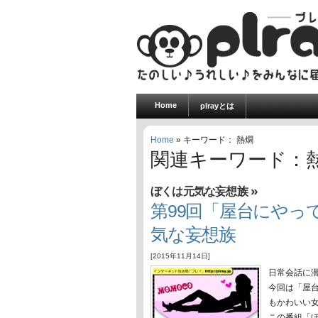
Home
plrayとは
Home
» キーワード： 熱燗
関連キーワード：
»
ぼくは元気な妄想族
第99回「屋台にやっ
気な妄想族
[2015年11月14日]
日常会話に
今回は「屋
もかわいい
この番組「