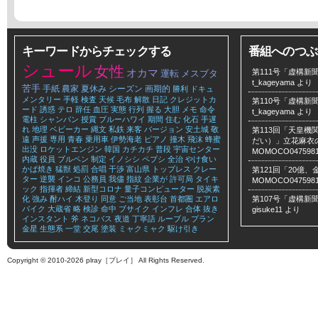
キーワードからチェックする
番組へのつぶ
シュール
女性
オカマ
第111号「虚構新聞
運転
メスブタ
t_kageyama
より
苦手
手紙
農家
夏休み
シーズン
画期的
勝利
ドキュ
メンタリー
手軽
検査
天候
毛布
解散
日記
クレジットカ
第110号「虚構新聞
ード
誘惑
テロ
辞任
血圧
実態
行列
握る
大胆
メモ
命令
t_kageyama
より
電柱
シャンパン
授賞
ブルーハワイ
期間
住む
化石
手遅
れ
地理
ベビーカー
縄文
私鉄
来客
バージョン
安土城
敬
第113回「天皇
遠
声援
専用
青春
乗用車
伊勢海老
ピアノ
撞木
飛沫
蜂蜜
だい）」立花麻衣のLe
出没
ロケットエンジン
韓国
カチカチ
普段
宇宙センター
MOMOCO047598
内蔵
役員
ブルペン
制定
イノシシ
ペプシ
全治
やけ食い
かば焼き
猛獣
処罰
合唱
干渉
富山県
トップレス
クレー
第121回「20億
ター
逆襲
インコ
公務員
我儘
指紋
企業が
許可局
タイキ
MOMOCO047598
ック
指揮者
締結
新型コロナ
量子コンピューター
脱炭素
化
強み
酎ハイ
木登り
同意
ご当地
表彰台
首都圏
エアロ
第107号「虚構新聞
バイク
大蔵省
略
検診
命中
ブサイク
インフレ
合体
抜き
gisuke11
より
インスタント
斧
ネコバス
夜道
丁寧語
ルーブル
プラン
金星
生態系
一堂
交尾
塗装
ミャクミャク
駆け引き
Copyright © 2010-2026 plray［プレイ］ All Rights Reserved.