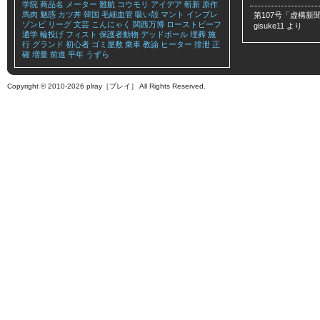
学院
商品名
メーター
難航
コウモリ
アイデア
斬新
原作
馬肉
魅惑
カツ丼
韓国
毛細血管
吸い殻
マント
インプレ
第107号「虚構新聞
ゾンビ
リーグ
文芸
こんにゃく
関西万博
ローストビーフ
gisuke11
より
通学
輪投げ
フィスト
保護者動物
デッドボール
埋葬
施
行
グランド
初心者
ゴミ屋敷
乗車
教諭
ヒーター
排泄
正
確
増量
前進
平年
うずら
Copyright © 2010-2026 plray［プレイ］ All Rights Reserved.