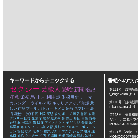
キーワードからチェックする
番組へのつぶ
セクシー
芸能人
受験
新聞
暗記
第111号「虚構新聞
t_kageyama
より
注意
栄養
馬
正月
利用
謎
体
採用
針
テーマ
第110号「虚構新聞
カレンダー
ウイルス
暇
キャリアアップ
知識
悲
t_kageyama
より
しい
作品
プール
パトカー
キノコ
宗教
スプレー
決
済
花粉症
実施
底
上陸
実態
放火
ポンプ
出版
救済
香港
第113回「天皇
ダンサー
回復
気象庁
旅館
駄洒落
裏
輸出
集団
言動
市長
だい）」立花麻衣のLe
衣類
器
街路樹
箱
腹痛
アベノミクス
子ども
綿
分割
地位
MOMOCO047598
審議会
キャンセル
出身
体育
投影
カプセルコーポレーシ
ョン
管轄
欧米
塩タン
排気ガス
ナマステ
シビア
嗅覚
送
第121回「20億
風口
油絵
クオカード
叫び
織田
無罪
宮崎県
晴れ
執行
中
MOMOCO047598