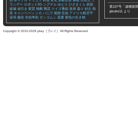
部
本マグロ
トリュフ
剣道
変化
禁断症状
基礎
乳幼児
ブ
ランデー
ロボット5G
シグナル
ゆとり
ひざまくら
鉄筋
第107号「虚構新聞
破滅
値引き
髪質
独断
陶芸
クイズ番組
蒸発
曇り
砂丘
助
gisuke11
より
長
キャンペーン
シカ
バニラ
複雑
告知
アメリカ航空宇
宙局
服役
非効率的
ダンゴムシ
器量
紫色の生き物
Copyright © 2010-2026 plray［プレイ］ All Rights Reserved.