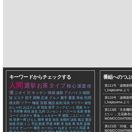
キーワードからチェックする
番組へのつぶ
人間
選挙
お茶
タイプ
桜
心
派遣
俳
第111号「虚構新聞
t_kageyama
より
優
ニオイ
川
キッチン
体操
撮影
アドバイス
格闘
技
エステ
団子
調整
忍者
グルメ
勝手
重要
寿命
民間
第110号「虚構新聞
t_kageyama
より
桃太郎
ツアー
極楽
首都
施設
錠剤
浴衣
マフラー
覚悟
おしゃれ
おばさん
赤
貧血
投手
コックピット
黒板
キャ
第113回「天皇
ラ
不祥事
再現
改名
九州
コンセント
バズーカ
名産
青春
だい）」立花麻衣のLe
コード
カボチャ
黄金
シェルター
牛
退院
こんにゃく
内
MOMOCO047598
科
世界一周
ぴえん
標準
硬直
発音
未開封
諸島
孤立
繁栄
担保
圧倒
ミニ
手話
鮮度
早退
本数
革
包装
凧
長所
盆栽
第121回「20億
カカオ
ナンバー
補充
カツカレー
ねぎま
チーズ
共謀
本
MOMOCO047598