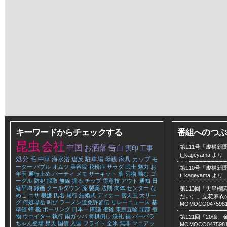
キーワードからチェックする
番組へのつぶ
昆虫
会社
中国
お洒落
告白
第111号「虚構新聞
実印
工事
t_kageyama
より
処分
毛
中華
海水浴
違反
駐車場
母親
家具
カップ
モ
ーター
バブル
オムツ
美容院
花粉症
サラダ
武士
魅力
お
第110号「虚構新聞
年玉
通行止め
パーティ
メモ
サーキット
葉
刃物
噛む
ゴ
t_kageyama
より
ーグル
防犯
採取
無線
握る
チップ
得意技
アウト
通知
日
経平均
録画
クールダウン
孫
製薬
法則
肉体
センター
な
第113回「天皇
めこ
エサ
機嫌
氏名
尾行
結婚式
ディナー
替え玉
大リー
だい）」立花麻衣のLe
グ
何処母岳
叫び
ラーメン道免許皆伝
リレーニュース
基
MOMOCO047598
準値
蜂
檻
ボーリング
日本一
閣議
複雑
東京五輪
頭部
煮
物
ウエイター
執行
雨ガッパ
将棋倒し
洗礼
福
バーバラ
第121回「20億
ちゃん登場
昇天
国債
入国
フライト
全米
無罪
マニアッ
MOMOCO047598