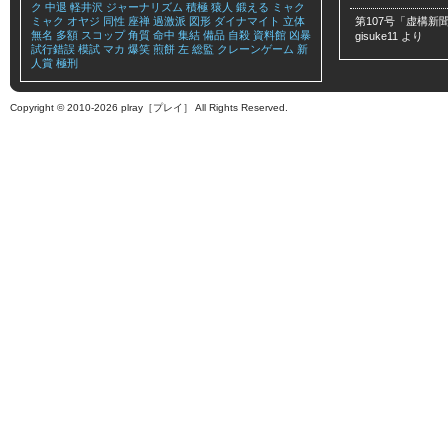
ク
中退
軽井沢
ジャーナリズム
積極
猿人
鍛える
ミャク
ミャク
オヤジ
同性
座禅
過激派
図形
ダイナマイト
立体
第107号「虚構新聞
無名
多額
スコップ
角質
命中
集結
備品
自殺
資料館
凶暴
gisuke11
より
試行錯誤
模試
マカ
爆笑
煎餅
左
総監
クレーンゲーム
新
人賞
極刑
Copyright © 2010-2026 plray［プレイ］ All Rights Reserved.