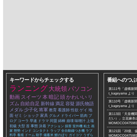
キーワードからチェックする
番組へのつぶ
ランニング
大統領
パソコン
第111号「虚構新聞
t_kageyama
より
動画
スイーツ
本
暗記
頭
かわいい
リ
第110号「虚構新聞
ズム
自給自足
新幹線
満足
容疑
源氏物語
t_kageyama
より
メダル
少子化
将軍
教育
看護師
性欲
ゲイ
地
第113回「天皇
面
ゼミ
ショック
家具
グルメ
ドライバー
筋肉
ブ
だい）」立花麻衣のLe
ログ
コーラ
早速
ドラマ
同盟
綿棒
崩壊
味噌汁
上場
MOMOCO047598
初級
大型
首
事態
決着
アクション
損害
室外機
粘土
画
家
態勢
インド
コンタクト
ラップ
全自動鐘つき機
ラブ
第121回「20億
料亭
養殖
ドーム
助手
備蓄米
鯉のぼり
ガイコツ
うずら
MOMOCO047598