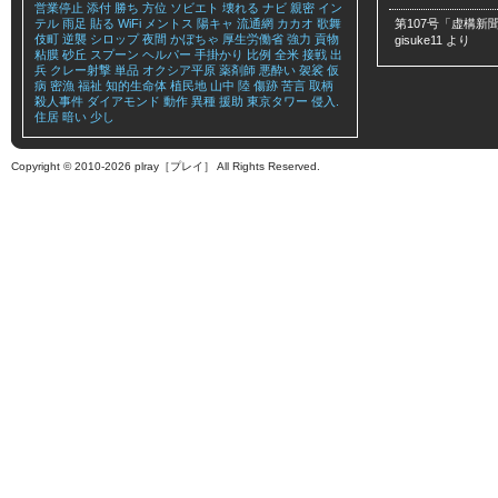
営業停止
添付
勝ち
方位
ソビエト
壊れる
ナビ
親密
イン
テル
雨足
貼る
WiFi
メントス
陽キャ
流通網
カカオ
歌舞
第107号「虚構新聞
伎町
逆襲
シロップ
夜間
かぼちゃ
厚生労働省
強力
貢物
gisuke11
より
粘膜
砂丘
スプーン
ヘルパー
手掛かり
比例
全米
接戦
出
兵
クレー射撃
単品
オクシア平原
薬剤師
悪酔い
袈裟
仮
病
密漁
福祉
知的生命体
植民地
山中
陸
傷跡
苦言
取柄
殺人事件
ダイアモンド
動作
異種
援助
東京タワー
侵入.
住居
暗い
少し
Copyright © 2010-2026 plray［プレイ］ All Rights Reserved.