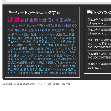
キーワードからチェックする
番組へのつぶ
部屋
開発
企業
想像
香り
中国
実験
デ
第111号「虚構新聞
t_kageyama
より
ザイナー
かわいい
強盗
化粧品
勝負
お土産
CD
平和
第110号「虚構新聞
牛乳
緊張
上空
旦那
画期的
体
経営
ネット
噴
t_kageyama
より
火
ドローン
自分
配達
ハンバーガー
天皇
路上
家計
外
視線
責任
優秀
西日
歯磨き
札
センサー
円安
昼寝
眉
第113回「天皇
毛
ゆっくり
肩
突然
平均
子孫
改名
ゾンビ
本番
進歩
黄
だい）」立花麻衣のLe
金
全部
封筒
パイプ
ケース
代行
進路
夕食
街路樹
手すり
MOMOCO047598
ウグイス嬢
褒美
捻挫
功績
種
ブラジル
スイス
個人
理工
学部
ゲレンデ
黒い
パー
暴落
お客さん
便座カバー
髪質
第121回「20億
返金
藪クリニック
実
ジューンブライド
猛毒
アルマジロ
MOMOCO047598
極刑
民家
プランクトン
弾丸
配達員
ハシゴ
相思相愛
利
益
人工知能搭載ロボット
練習場
高嶺の花
週末
チャンピ
第107号「虚構新聞
オン
転売ヤー
食器棚
ムエタイ
ドライブイン
破竹
安価
gisuke11
より
積立
満喫
盃
夜食
働き方
直線
登校
バスタオル
放送禁止
がんも
下水
網タイツ
解明
ナマコ
移転
新米
原始
運動場
Copyright © 2010-2026 plray［プレイ］ All Rights Reserved.