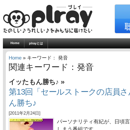
Home
plrayとは
Home
» キーワード： 発音
関連キーワード：発音
»
イッたもん勝ち♪
第13回「セールストークの店員
ん勝ち♪
[2011年2月24日]
パーソナリティ有紀が、日頃言
しまう番組です。