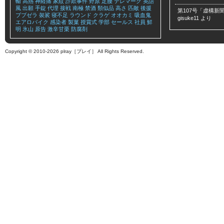
輸
高熱
神経痛
家紋
詐欺事件
野原
足腰
テレマーク
英語
風
出願
手錠
代理
接戦
南極
禁酒
類似品
高さ
匹敵
後援
第107号「虚構新聞
ブブゼラ
袈裟
寝不足
ラウンド
クラゲ
オオカミ
吸血鬼
gisuke11
より
エアロバイク
感染者
製菓
授賞式
学部
セールス
社員
鮮
明
氷山
原告
激辛甘栗
防腐剤
Copyright © 2010-2026 plray［プレイ］ All Rights Reserved.