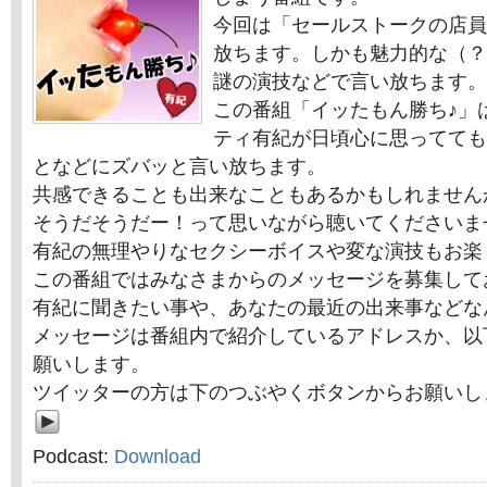
今回は「セールストークの店員
放ちます。しかも魅力的な（？
謎の演技などで言い放ちます。
この番組「イッたもん勝ち♪」
ティ有紀が日頃心に思ってても
となどにズバッと言い放ちます。
共感できることも出来なこともあるかもしれません
そうだそうだー！って思いながら聴いてくださいま
有紀の無理やりなセクシーボイスや変な演技もお楽
この番組ではみなさまからのメッセージを募集して
有紀に聞きたい事や、あなたの最近の出来事などな
メッセージは番組内で紹介しているアドレスか、以
願いします。
ツイッターの方は下のつぶやくボタンからお願いし
Podcast:
Download