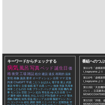
キーワードからチェックする
番組へのつぶ
病気
風呂
写真
ベッド
誕生日
価
第111号「虚構新聞
t_kageyama
より
格
衝突
工場
雑誌
処分
建設
違反
画期的
温泉
第110号「虚構新聞
実現
画像
議員
要求
オーディション
出荷
ママ
定食
t_kageyama
より
拘束
ChatGPT
平成
こたつ
おばさん
電子音
屋上
武器
要請
年寄り
立場
仮眠
落下
白黒
シーン
独身
市販
乳母車
第113回「天皇
倒壊
こどもの日
今夜
ブラック
バッグ
延期
天国
機内
家
だい）」立花麻衣のLe
事
モンゴル
空想
コーン
紅白
寄生虫
vip
火力
白骨
リー
MOMOCO047598
グ
勝率
傾向
本格化
大仏
入り口
PTA
取締
チョーク
聖水
感触
高齢化
短気
収益
紙コップ
お台場
脳波マシン
カン
第121回「20億
ペ
コンクール
砂丘
調節
強弱
ミニ
バイキン
定期預金
空
MOMOCO047598