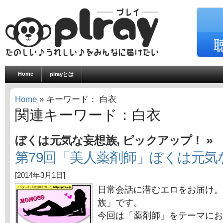
Home
plrayとは
Home
» キーワード： 白衣
関連キーワード：白衣
,
»
ぼくは元気な妄想族
ピックアップ！
第79回「美人薬剤師」ぼくは元気
[2014年3月1日]
日常会話に潜むエロをお届け。
族」です。
今回は「薬剤師」をテーマにお