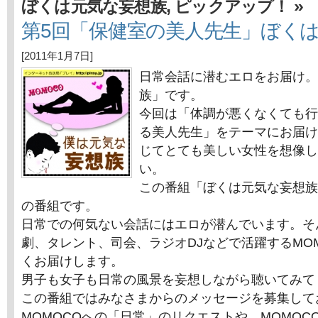
,
»
ぼくは元気な妄想族
ピックアップ！
第5回「保健室の美人先生」ぼく
[2011年1月7日]
日常会話に潜むエロをお届け。
族」です。
今回は「体調が悪くなくても行
る美人先生」をテーマにお届け
じてとても美しい女性を想像し
い。
この番組「ぼくは元気な妄想族
の番組です。
日常での何気ない会話にはエロが潜んでいます。そ
劇、タレント、司会、ラジオDJなどで活躍するMO
くお届けします。
男子も女子も日常の風景を妄想しながら聴いてみて
この番組ではみなさまからのメッセージを募集して
MOMOCOへの「日常」のリクエストや、MOMOC