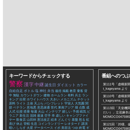
キーワードからチェックする
番組へのつぶ
警察
漢字
中継
第111号「虚構新聞
誕生日
ダイエット
カラー
t_kageyama
より
自給自足
ボトル
塩
神社
弁当
栽培
掲載
教育
乗客
背
中
無駄
カウントダウン
建物
ホームラン
有料
兵士
ラン
第110号「虚構新聞
キング
出荷
ホワイトハウス
大きい
メカニズム
チケット
t_kageyama
より
原料
ライト
土俵
天ぷら
パンフレット
宇宙人
大気圏
関
節
ベテラン
意地悪
意思疎通
世代
東南アジア
畑
点数
成
第113回「天皇
人式
伝授
搭乗
毎週
火山
インテリア
嬉しい
予感
眠気
ピ
だい）」立花麻衣のLe
ラニア
新生活
混雑
最速
空手
串
虚しい
キャンプファイ
MOMOCO047598
ヤー
飲食店
山田杯
憲法改正
絵本
どんぐり
基盤
怒る
虹
喜び
休止
管轄
生息
コインランドリー
レオタード
講演
第121回「20億
暗い
しらす
火星
データベース
イボ
美容法
つゆ
終電
ギ
MOMOCO047598