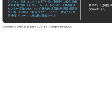
ア
メイン
答え
ロスタイム
打率
笑い
薬剤師
大蔵省
稼働
両方
歌舞伎町
メトロノーム
ベル
もち
流れ
消費者保護
第107号「虚構新聞
センター
匹敵
sdgs
ウサギ
魅力的
笛
隠れ家
園児
受賞者
gisuke11
より
マンホール
激闘
了承
東京タワー
セミナー
書きたい
招
待
中毒
インチキ
礼状
嫌味
睡魔
ナイト
Copyright © 2010-2026 plray［プレイ］ All Rights Reserved.