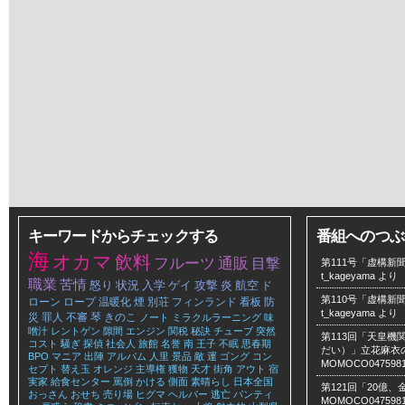
キーワードからチェックする
番組へのつぶ
海
オカマ
飲料
フルーツ
通販
目撃
第111号「虚構新聞
t_kageyama
より
職業
苦情
怒り
状況
入学
ゲイ
攻撃
炎
航空
ド
第110号「虚構新聞
ローン
ロープ
温暖化
煙
別荘
フィンランド
看板
防
t_kageyama
より
災
罪人
不審
琴
きのこ
ノート
ミラクルラーニング
味
噌汁
レントゲン
隙間
エンジン
関税
秘訣
チューブ
突然
第113回「天皇
コスト
騒ぎ
探偵
社会人
旅館
名誉
南
王子
不眠
思春期
だい）」立花麻衣のLe
BPO
マニア
出陣
アルバム
人里
景品
敵
運
ゴング
コン
MOMOCO047598
セプト
替え玉
オレンジ
主導権
獲物
天才
街角
アウト
宿
実家
給食センター
罵倒
かける
側面
素晴らし
日本全国
第121回「20億
おっさん
おせち
売り場
ヒグマ
ヘルパー
逃亡
パンティ
MOMOCO047598