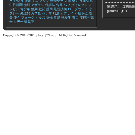
ー
戸惑う
辞書
ミニ
メゾン
転売ヤー
大将
魅力的
山梨県
中日新聞
漁船
アザラシ
保護法
告発
バブ
ダイレクト
ス
第107号「虚構新聞
ッピン
青少年
整列
戦闘
援助
最新技術
ロープウェイ
珍
gisuke11
より
プレー
先進的
ガス栓
パナマ
刑法
オフサイド
最下位
燃
費
使う
フォーク
ヒルズ
薬物
常温
転校生
着目
流行語
完
全
世界一周
是正
Copyright © 2010-2026 plray［プレイ］ All Rights Reserved.