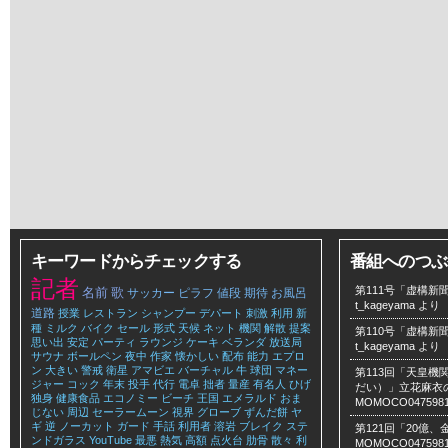
キーワードからチェックする
番組へのつぶ
記者
第111号「虚構新聞
名前
歌
サッカー
ピラフ
値段
期待
お風呂
t_kageyama
より
道路
授業
レストラン
シャンプー
デパート
刺激
利用
新
種
ミルク
バイク
セール
形式
天候
ネット
機関
解散
提案
第110号「虚構新聞
思い出
安定
パーティ
ラウンジ
ケーキ
ベランダ
放送局
t_kageyama
より
サウナ
ボールペン
夜中
作家
懐かしい
配布
能力
エプロ
ン
大きい
警戒
衛星
アマビエ
バーチャル
牛
球団
マネー
第113回「天皇
ジャー
コック
年末
投手
代行
電卓
拙者
量産
有名人
ひげ
だい）」立花麻衣のLe
独身
健康食品
エコノミー
ビーチ
王国
エメラルド
おま
MOMOCO047598
じない
周辺
セーラームーン
視界
グローブ
ずんだ餅
ヤ
ギ
逆
ノーカット
ガード
手話
利用者
溶岩
ブレイク
ステ
第121回「20億
ンドガラス
YouTube
最悪
熱気
高額
点火台
肋骨
散々
利
MOMOCO047598