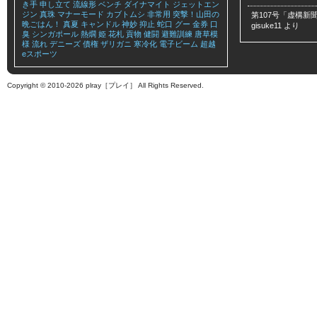
き手
申し立て
流線形
ベンチ
ダイナマイト
ジェットエン
ジン
真珠
マナーモード
カブトムシ
非常用
突撃！山田の
第107号「虚構新聞
晩ごはん！
真夏
キャンドル
神妙
抑止
蛇口
グー
金券
口
gisuke11
より
臭
シンガポール
熱燗
姫
花札
貢物
健闘
避難訓練
唐草模
様
流れ
デニーズ
債権
ザリガニ
寒冷化
電子ビーム
超越
eスポーツ
Copyright © 2010-2026 plray［プレイ］ All Rights Reserved.