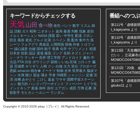
キーワードからチェックする
番組へのつぶ
天気
山田
食べ物
第111号「虚構新聞
発売
パンツ
数字
リズム
雑
t_kageyama
より
誌
活動
ガス
昭和
ニポネット
薬局
最適
判断
現象
差別
イルミネーション
NASA
課題
若い
中学生
配達
ズボン
第110号「虚構新聞
防災
風俗
老化
グルメ
紅茶
スペイン
黒
配布
集中力
孫
t_kageyama
より
シーツ
フォアグラ
再放送
人間関係
怪物
外食
トロフィ
ー
誠心誠意
合鍵
国内
餃子
祭典
化学
サプリメント
程度
第113回「天皇
日本史
投影
認証
退場
服装
ゴング
名刺
ネズミ
ジャパ
だい）」立花麻衣のLe
ン・ナウ
マッキー
長所
理工学部
アンドロイド
趣向
中
MOMOCO047598
古品
PTA
渋谷
ボウリング
節税
いいね
区域
コロッケ
臓
器
茨城県
ギリギリ
人柄
クシ
白猫
火力
宣伝
プロポーズ
第121回「20億
悪戯
amazon
相合傘
ドーナツ
制御
全米
世界最大
脳波マ
MOMOCO047598
シン
水滴
賭け
脱走
囁き
学者
沖縄県
シャンソン
定価
完
済
浴槽
あやとり
こけし
返金
ウサギ
国際宇宙ステーシ
第107号「虚構新聞
ョン
魅力的
ハシゴ
パワーポイント
フィーバー
ミイラ化
gisuke11
より
インドネシア
新薬
例年
添付
エアガン
成田
万博
応募
演
歌歌手
モヒカン
ヘルシー
ランダム
Copyright © 2010-2026 plray［プレイ］ All Rights Reserved.