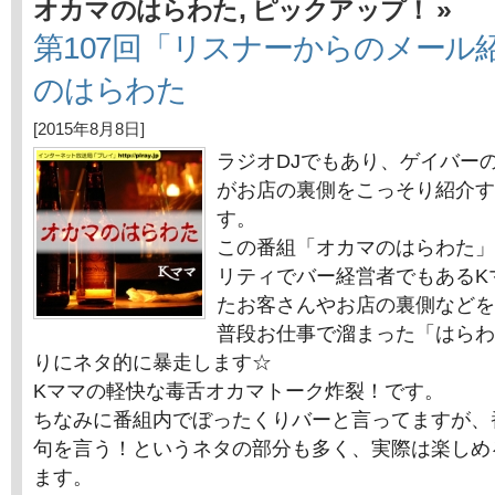
,
»
オカマのはらわた
ピックアップ！
第107回「リスナーからのメール
のはらわた
[2015年8月8日]
ラジオDJでもあり、ゲイバー
がお店の裏側をこっそり紹介す
す。
この番組「オカマのはらわた」
リティでバー経営者でもあるK
たお客さんやお店の裏側などを
普段お仕事で溜まった「はらわ
りにネタ的に暴走します☆
Kママの軽快な毒舌オカマトーク炸裂！です。
ちなみに番組内でぼったくりバーと言ってますが、
句を言う！というネタの部分も多く、実際は楽しめ
ます。