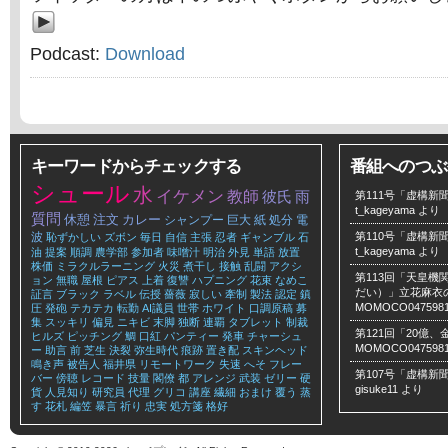
Podcast:
Download
キーワードからチェックする
番組へのつぶ
シュール
水
イケメン
教師
彼氏
雨
第111号「虚構新聞
t_kageyama
より
質問
休憩
注文
カレー
シャンプー
巨大
紙
処分
電
波
第110号「虚構新聞
恥ずかしい
ズボン
毎日
自信
主張
忍者
ギャンブル
石
t_kageyama
より
油
提案
順調
農学部
参加者
味噌汁
明治
外見
単語
放置
株価
ミラクルラーニング
火災
煮干し
接触
乱闘
アクシ
第113回「天皇
ョン
無職
屋根
ピアス
上着
復讐
ハプニング
花束
なめこ
だい）」立花麻衣のLe
証言
ブラック
ラベル
伝授
薔薇
寂しい
牽制
製法
認定
鎮
MOMOCO047598
圧
発砲
テカテカ
転勤
AI議員
世帯
ホワイト
口調原稿
募
集
スッキリ
偏見
ニキビ
末脚
独断
連覇
タブレット
制裁
第121回「20億
ヒルズ
ピッチング
鯛
口紅
パンティー
発車
チャーシュ
MOMOCO047598
ー
助言
前
芝生
決裂
弥生時代
痕跡
置き配
スキンヘッド
鳴き声
被告人
福井県
リモートワーク
失速
へそ
フレー
第107号「虚構新聞
バー
傍聴
レコード
技量
閣僚
都
アレンジ
武装
ゼリー
硬
gisuke11
より
貨
人見知り
研究員
代理
グリコ
講座
繊細
おまけ
覆う
蒸
す
花札
編笠
暴言
祈り
忠実
処方箋
格好