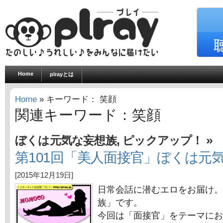
Home
plrayとは
Home
» キーワード： 笑顔
関連キーワード：笑顔
,
»
ぼくは元気な妄想族
ピックアップ！
第101回「美人面接官」ぼくは元
[2015年12月19日]
日常会話に潜むエロをお届け。
族」です。
今回は「面接官」をテーマにお