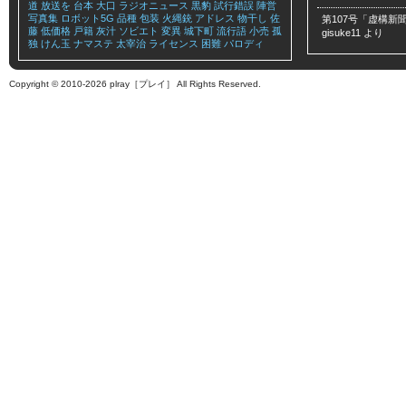
道
放送を
台本
大口
ラジオニュース
黒豹
試行錯誤
陣営
写真集
ロボット5G
品種
包装
火縄銃
アドレス
物干し
佐
第107号「虚構新聞
藤
低価格
戸籍
灰汁
ソビエト
変異
城下町
流行語
小売
孤
gisuke11
より
独
けん玉
ナマステ
太宰治
ライセンス
困難
パロディ
Copyright © 2010-2026 plray［プレイ］ All Rights Reserved.