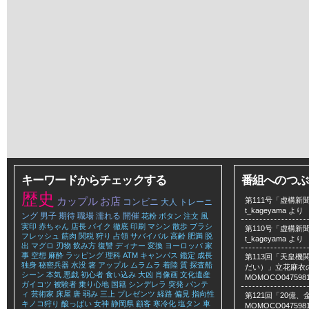
キーワードからチェックする
番組へのつぶ
歴史
カップル
お店
第111号「虚構新聞
コンビニ
大人
トレーニ
t_kageyama
より
ング
男子
期待
職場
濡れる
開催
花粉
ボタン
注文
風
実印
赤ちゃん
店長
バイク
徹底
印刷
マシン
散歩
ブラシ
第110号「虚構新聞
フレッシュ
筋肉
関税
狩り
占領
サバイバル
高齢
肥満
脱
t_kageyama
より
出
マグロ
刃物
飲み方
復讐
ディナー
変換
ヨーロッパ
家
事
空想
麻酔
ラッピング
理科
ATM
キャンパス
鑑定
成長
第113回「天皇
独身
秘密兵器
水没
箸
アップル
ムラムラ
着陸
質
探査船
だい）」立花麻衣のLe
シーン
本気
悪戯
初心者
食い込み
大凶
肖像画
文化遺産
MOMOCO047598
ガイコツ
被験者
乗り心地
国籍
シンデレラ
突発
パンテ
ィ
芸術家
床屋
唐
弱み
三上
プレゼンツ
経路
偏見
指向性
第121回「20億
キノコ狩り
酸っぱい
女神
静岡県
顧客
寒冷化
塩タン
車
MOMOCO047598