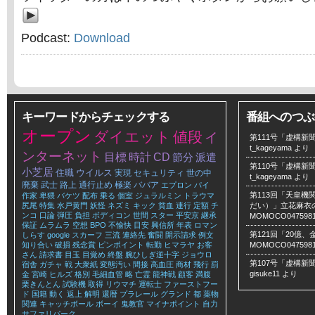
Podcast:
Download
キーワードからチェックする
番組へのつぶ
オープン
ダイエット
値段
イ
第111号「虚構新聞
t_kageyama
より
ンターネット
目標
時計
CD
節分
派遣
第110号「虚構新聞
小芝居
住職
ウイルス
実現
セキュリティ
世の中
t_kageyama
より
廃棄
武士
路上
通行止め
極楽
ババア
エプロン
パイ
第113回「天皇
作家
卑猥
バケツ
配布
乗る
個室
ジュラルミン
トラウマ
尻尾
特集
水戸黄門
妖怪
ネズミ
キック
貧血
連行
定額
チ
だい）」立花麻衣のLe
ンコ
口論
弾圧
負担
ボディコン
世間
スター
平安京
継承
MOMOCO047598
保証
ムラムラ
空想
BPO
不愉快
目安
興信所
年表
ロマン
第121回「20億
しらす
google
スカーフ
三流
連絡先
奮闘
開示請求
例文
知り合い
破損
残念賞
ピンポイント
転勤
ヒマラヤ
お客
MOMOCO047598
さん
請求書
目玉
目覚め
終盤
腕ひしぎ逆十字
ジョウロ
第107号「虚構新聞
宿舎
ガチャ
戦
大衆紙
変態汚い
間接
高血圧
商材
飛行
罰
gisuke11
より
金
宮崎
ヒルズ
格別
毛細血管
略
亡霊
龍神戦
顧客
満腹
栗きんとん
試験機
取得
リウマチ
運転士
ファーストフー
ド
国籍
動く
返上
解明
還暦
プラレール
グランド
都
薬物
関連
キャッチボール
ボーイ
鬼教官
マイナポイント
自力
サファリパーク