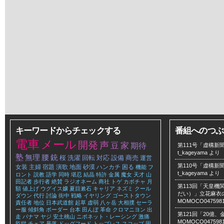
キーワードからチェックする
番組へのつぶ
電車
メール
開発
声
豆
家
期待
第111号「虚構新聞
t_kageyama
より
塾
無理
腰
銃
桜
洗濯
回転
対応
設備
商売
運営
第110号「虚構新聞
女装
主婦
宿題
演歌
地面
砂漠
ハンカチ
困る
機能
フ
t_kageyama
より
ロント
説教
語学
同時
堪忍
結晶
特許
金属
魔女
天才
山
田記者
歩行者
絶賛
ラジオネーム
商社
トゲ
カボチャ
月
第113回「天皇
額
値上げ
ウグイス嬢
夏目漱石
キャリア
ネズミ
クール
だい）」立花麻衣のLe
ダウン
代行
討論
街中
戦略
イヤリング
ゴーストタウン
MOMOCO047598
責任者
地位
日本武道館
起草
虚弱
八ヶ岳
大相撲
セーラ
ー服
傾斜角
ボーダー
台本
田んぼ
革命
クロマニヨン
出
第121回「20億
走
パナマ
ヤジ
安土桃山
ニポネット・レーシング
激痛
MOMOCO047598
監獄
チェア
暴落
ドッグフード
トップレス
スコップ
固