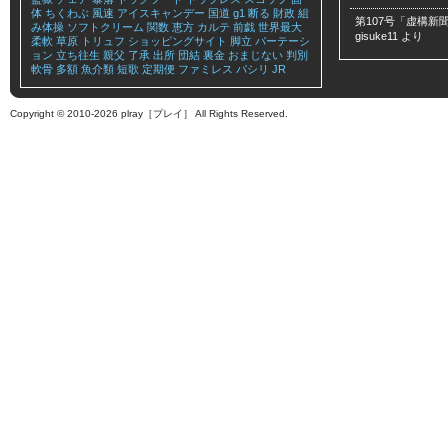
体
ちくわぶ
風速
アイスキャンデー
国道
g1
断る
財政
組
第107号「虚構新聞
み体操
ソフトクリーム
関数
恵方
カルテ
前戯
世界最大
gisuke11
より
柔軟
草原
トリュフ
ショッピングサイト
脚立
パーテーシ
ョン
立ち往生
親父
了承
出所
団結
裏金
おまじない
判別
軟骨
多額
魚介類
短歌
定期便
ファミレス
パシリ
JR
Copyright © 2010-2026 plray［プレイ］ All Rights Reserved.