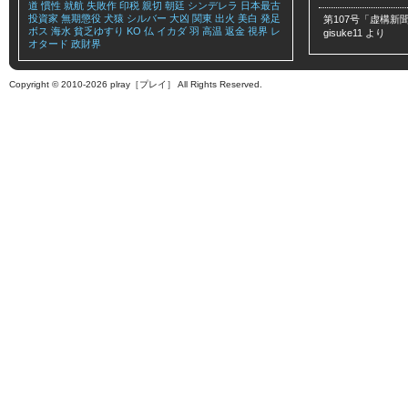
道
慣性
就航
失敗作
印税
親切
朝廷
シンデレラ
日本最古
投資家
無期懲役
犬猿
シルバー
大凶
関東
出火
美白
発足
第107号「虚構新聞
ボス
海水
貧乏ゆすり
KO
仏
イカダ
羽
高温
返金
視界
レ
gisuke11
より
オタード
政財界
Copyright © 2010-2026 plray［プレイ］ All Rights Reserved.