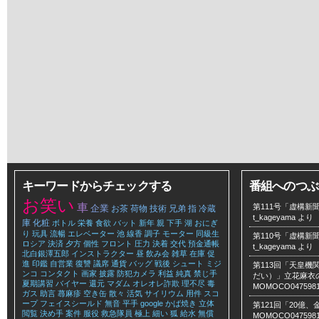
キーワードからチェックする
番組へのつぶ
お笑い
車
第111号「虚構新聞
企業
お茶
荷物
技術
兄弟
指
冷蔵
t_kageyama
より
庫
化粧
ボトル
栄養
食欲
バット
新年
親
下手
湖
おにぎ
り
玩具
流暢
エレベーター
池
線香
調子
モーター
同級生
第110号「虚構新聞
ロシア
決済
夕方
個性
フロント
圧力
決着
交代
預金通帳
t_kageyama
より
北白銀澤五郎
インストラクター
昼
飲み会
雑草
在庫
促
進
印鑑
自営業
復讐
議席
通貨
バッグ
戦後
シュート
ミジ
第113回「天皇
ンコ
コンタクト
画家
披露
防犯カメラ
利益
純真
禁じ手
だい）」立花麻衣のLe
夏期講習
バイヤー
還元
マダム
オレオレ詐欺
理不尽
毒
MOMOCO047598
ガス
助言
蕁麻疹
空き缶
散々
活気
サイリウム
用件
スコ
ープ
フェイスシールド
無音
平手
google
かば焼き
立体
第121回「20億
閲覧
決め手
案件
服役
救急隊員
極上
細い
狐
給水
無償
MOMOCO047598