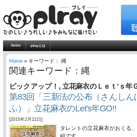
Home
plrayとは
Home
» キーワード： 縄
関連キーワード：縄
,
ピックアップ！
立花麻衣のＬｅｔ’ｓ年
第83回「三新法の公布（さんしん
ふ）」立花麻衣のLet’s年GO!!
[2015年2月21日]
タレントの立花麻衣がおくる、
組です。