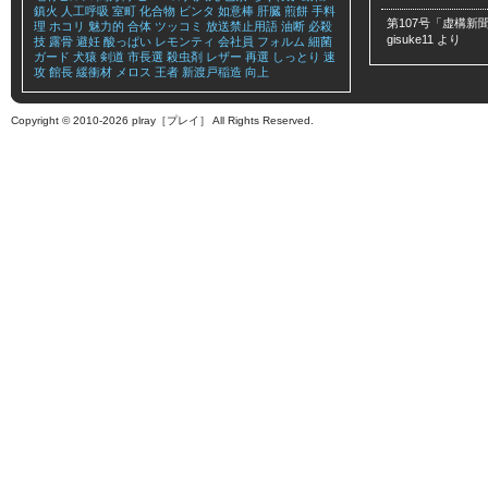
鎮火
人工呼吸
室町
化合物
ビンタ
如意棒
肝臓
煎餅
手料
第107号「虚構新聞
理
ホコリ
魅力的
合体
ツッコミ
放送禁止用語
油断
必殺
gisuke11
より
技
露骨
避妊
酸っぱい
レモンティ
会社員
フォルム
細菌
ガード
犬猿
剣道
市長選
殺虫剤
レザー
再選
しっとり
速
攻
館長
緩衝材
メロス
王者
新渡戸稲造
向上
Copyright © 2010-2026 plray［プレイ］ All Rights Reserved.