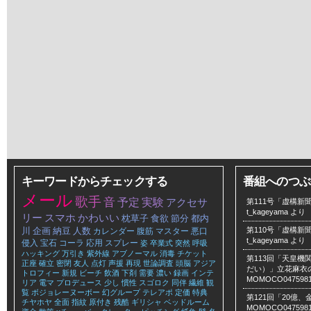
キーワードからチェックする
番組へのつぶ
メール
歌手
音
予定
実験
アクセサ
第111号「虚構新聞
t_kageyama
より
リー
スマホ
かわいい
枕草子
食欲
節分
都内
川
企画
納豆
人数
第110号「虚構新聞
カレンダー
腹筋
マスター
悪口
t_kageyama
より
侵入
宝石
コーラ
応用
スプレー
姿
卒業式
突然
呼吸
ハッキング
万引き
紫外線
アブノーマル
消毒
チケット
第113回「天皇
正座
確立
密閉
友人
点灯
声援
再現
世論調査
頭脳
アジア
だい）」立花麻衣のLe
トロフィー
新規
ビーチ
飲酒
下剤
需要
濃い
録画
インテ
MOMOCO047598
リア
電マ
プロデュース
少し
慣性
スゴロク
同伴
繊維
観
覧
ボジョレーヌーボー
幻グループ
テレアポ
定価
特典
第121回「20億
チヤホヤ
全面
指紋
原付き
残酷
ギリシャ
ベッドルーム
MOMOCO047598