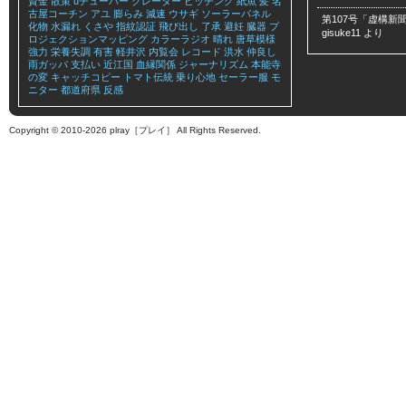
資金
散策
uチューバー
クレーター
ピッチング
紙魚
髪
名
古屋コーチン
アユ
膨らみ
減速
ウサギ
ソーラーパネル
第107号「虚構新聞
化物
水漏れ
くさや
指紋認証
飛び出し
了承
避妊
臓器
プ
gisuke11
より
ロジェクションマッピング
カラーラジオ
晴れ
唐草模様
強力
栄養失調
有害
軽井沢
内覧会
レコード
洪水
仲良し
雨ガッパ
支払い
近江国
血縁関係
ジャーナリズム
本能寺
の変
キャッチコピー
トマト伝統
乗り心地
セーラー服
モ
ニター
都道府県
反感
Copyright © 2010-2026 plray［プレイ］ All Rights Reserved.