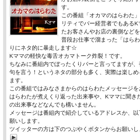
す。
この番組「オカマのはらわた」
リティでバー経営者でもあるK
たお客さんやお店の裏側などを
普段お仕事で溜まった「はらわ
りにネタ的に暴走します☆
Kママの軽快な毒舌オカマトーク炸裂！です。
ちなみに番組内でぼったくりバーと言ってますが、
句を言う！というネタの部分も多く、実際は楽しめ
ます。
この番組ではみなさまからのはらわたメッセージを
はらわたが煮えくり返った出来事や、Kママに聞き
の出来事などなんでも構いません。
メッセージは番組内で紹介しているアドレスか、以
願いします。
ツイッターの方は下のつぶやくボタンからお願いし