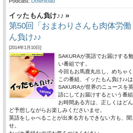
Podcast:
Download
»
イッたもん負け♪♪
第50回「おまわりさんも肉体労
ん負け♪♪
[2014年1月10日]
SAKURAが英語でお届けする
い番組です。
今回もお馬鹿丸出し、めちゃく
この番組、イッたもん負け♪♪
SAKURAが世界のニュースを
語にしてお届けするという番組
お時間ある方は、正しくはどん
ど予想しながらお楽しみくださいませ。
英語をしゃべることが出来る方もできない方も、聞
せ。