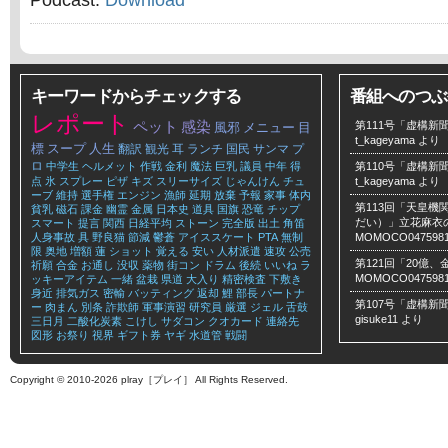
Podcast:
Download
キーワードからチェックする
番組へのつぶ
レポート
ペット
感染
第111号「虚構新聞
風邪
メニュー
目
t_kageyama
より
標
スープ
人生
翻訳
観光
耳
ランチ
国民
サンマ
プ
ロ
中学生
ヘルメット
作戦
金利
魔法
巨乳
議員
中年
得
第110号「虚構新聞
点
氷
スプレー
ピザ
キズ
スリーサイズ
じゃんけん
チュ
t_kageyama
より
ーブ
維持
選手権
エンジン
漁師
延期
放棄
予報
家事
体内
第113回「天皇
貧乳
磁石
課金
幽霊
金属
日本史
道具
国旗
恐竜
チップ
だい）」立花麻衣のLe
スマート
提言
関西
日経平均
ストーン
完全版
出土
角笛
人身事故
具
野良猫
節減
鬱蒼
アイススケート
PTA
無制
MOMOCO047598
限
奥地
増額
蓮
ショット
覚える
安い
人材派遣
速攻
公売
第121回「20億
祈願
合金
お通し
没収
薬物
街コン
ドラム
後続
いいね
ラ
MOMOCO047598
ッキーアイテム
一緒
盆栽
県道
大入り
精密検査
下敷き
身近
排気ガス
密輸
バッティング
返却
鯉
部長
パートナ
第107号「虚構新聞
ー
肉まん
別条
詐欺師
軍事演習
研究員
厳選
ジェル
舌鼓
gisuke11
より
三日月
二酸化炭素
こけし
サダコン
クオカード
連絡先
図形
お祭り
視界
ギフト券
ヤギ
水道管
戦闘
Copyright © 2010-2026 plray［プレイ］ All Rights Reserved.