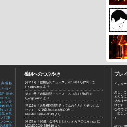
番組へのつぶやき
プレ
第111号「虚構新聞ニュース」2016年11月20日
に
式
実感
拡
インター
t_kageyama
より
隊
ヤヨイ
楽しいこ
免許
街
会
第110号「虚構新聞ニュース」2016年11月6日
に
どんなに
単位
ダン
t_kageyama
より
それは一
タミン
決
けます。
第113回「天皇機関説問題（てんのうきかんせつもん
未遂
威力
なのでぼ
珍しい
収
だい）」立花麻衣のLet’s年GO!!
に
「楽しい
鉄筋
自己
MOMOCO04759819
より
ン
利率
す。
第121回「20億、金持ちじじい」オカマのはらわた
に
ンクール
記憶喪失
MOMOCO04759819
より
plra