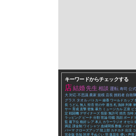
キーワードからチェックする
店
結婚
先生
相談
運転
寿司
公
大
対応
不思議
農家
規模
店長
挑戦者
自衛
グラス
タオル
パトカー
線香
ワールドカップ
長
うどん
無人
拒否
世の中
適当
札
漁師
列車
サー
育成
直撃
密集
暴力
ミュージカル
正座
ビ
定
戦闘機
デザイナーズ
投影
無許可
焼売
当時
ラッピング
ビーチ
分割
世論
印鑑
洗顔
ボード
監
最下位
格好
レア
本人
カラーラジオ
オセロ
満足
課金制
ワイシャツ
血縁関係
酢飯
ハロウィ
パーマ
クローズアップ
陸上部
カチカチ
出没
コ
完全版
告知
対岸
手ぬぐい
羽
落花生
儚い
声帯