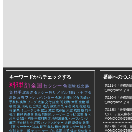
キーワードからチェックする
番組へのつぶ
料理
顔
全国
セクシー
色
第111号「虚構新聞
実験
残念
勝
t_kageyama
より
負
拍手
北海道
タクシー
怒り
メダル
制服
下手
ブタ
新婚
反省
ファン
カウンター
金利
遊園地
和食
勘違い
第110号「虚構新聞
手数料
実際
ブログ
政策
交付
誕生
闇
殺到
大臣
生物
横
t_kageyama
より
柄
蟹
宝
頂点
たこ焼き
道具
激減
白黒
今夜
発光
拉致
続
第113回「天皇
報
解禁
ミュージカル
鑑定
滅亡
依存症
大空
残酷
彼
打率
だい）」立花麻衣のLe
都庁
和解
肖像画
高温
無制限
レーザー
ニキビ
出世
食べ
歩き
金儲け
界隈
中華料理店
地球沸騰化
ハーフパンツ
MOMOCO047598
痕跡
潜在能力
中継席
ハンドスピナー
退避
賠償金
激辛
第121回「20億
甘栗
ソーラーパネル
助言
集結
母校
葬儀
レザー
脚立
殺
MOMOCO047598
虫剤
厳守
二股
ナマコ
ケーブル
庭園
共通
爆破
発信音
支