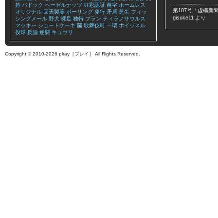
持
パドック
ヘーゼルナッツ
虹彩認証
苗字
ホームレス
第107号「虚構新聞
オリジナル
回天製薬
ボーリング
発行
矛盾
芝生
フィッ
gisuke11
より
シングメール
野犬
裸足
独特
プラン
ティラノサウルス
マッキー
ショートケーキ
菌
歌舞伎町
一環
ホイッスル
投球
反論
逆襲
キュウリ
Copyright © 2010-2026 plray［プレイ］ All Rights Reserved.