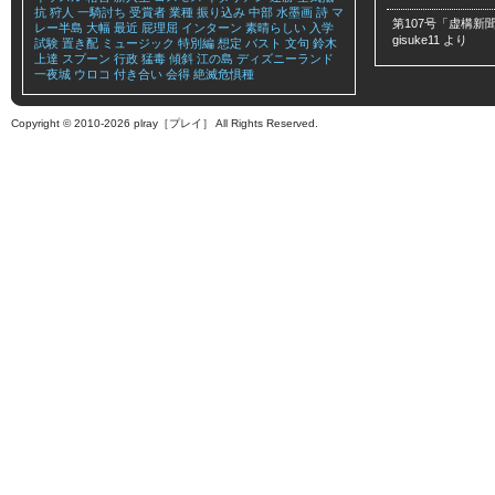
抗
狩人
一騎討ち
受賞者
業種
振り込み
中部
水墨画
詩
マ
第107号「虚構新聞
レー半島
大幅
最近
屁理屈
インターン
素晴らしい
入学
gisuke11
より
試験
置き配
ミュージック
特別編
想定
バスト
文句
鈴木
上達
スプーン
行政
猛毒
傾斜
江の島
ディズニーランド
一夜城
ウロコ
付き合い
会得
絶滅危惧種
Copyright © 2010-2026 plray［プレイ］ All Rights Reserved.