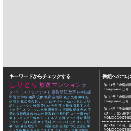
キーワードからチェックする
番組へのつぶ
しりとり
放送
マンション
犬
第111号「虚構新聞
t_kageyama
より
タバコ
スタッフ
テスト
勝負
暗記
数字
四字熟語
準備
新幹線
知識
現象
教育
自衛隊
第110号「虚構新聞
独占
火傷
風味
配
t_kageyama
より
信
引退
観点
割合
固い
ホクロ
デザート
ぬいぐるみ
大型
ボケ
レントゲン
軽傷
美しい
今年
夜中
維持
気象庁
スタ
第113回「天皇
ミナ
万引き
フィルム
出身
思春期
血
河川敷
促進
年末
不
だい）」立花麻衣のLe
景気
仮想通貨
魂
飲み会
障害
POP
最終回
スキー場
色鉛
MOMOCO047598
筆
ドッキング
三輪車
リスト
本店
定価
マッハ
仲介
拷問
ラウンド
淡白
花札
サイ
眼科
アルマジロ
公売
メロス
記
第121回「20億
事
代謝
妥当
放送コード
閣議
佐藤
生活音
つむじ認証
ホ
MOMOCO047598
イッスル
格言
新入生
コスモス
イタリアン
連勝
空気抵