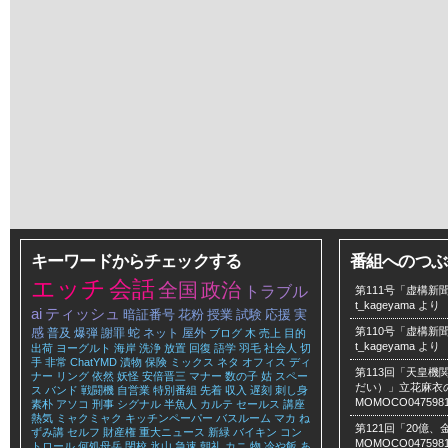
キーワードからチェックする
番組へのつぶ
エッチ
会話
全国
政治
トラブル
第111号「虚構新聞
t_kageyama
より
ai
ティッシュ
暗証番号
花粉
授業
試験
応援
実
感
第110号「虚構新聞
普及
爆弾
謝罪
蛇
ネット
屋外
ブログ
木
売上
目的
t_kageyama
より
出荷
ヨーグルト
海岸
洗浄
放置
回復
語学
羽毛
社会人
切
手
非常
ChatYMD
漬物
保険
ミックス
ネタ
オフィス
ディ
第113回「天皇
ナー
リング
依然
妖怪
安倍晋三
マナー
数の子
姑
スペー
だい）」立花麻衣のLe
ス
バンド
戦闘機
自営業
特別番組
先着
収入
遅刻
刺し身
MOMOCO047598
素朴
アソコ
刑事
シグナル
半魚人
カルテ
セールス
講座
熱気
ミャクミャク
キッチンペーパー
バスルーム
マカ
ね
第121回「20億
ずみ講
セルフ
財産権
重大ニュース
新緑
バイキン
コン
MOMOCO047598
トロール
何処母岳
閉校
氷山
急速
朝礼
カニ
物
冷や飯
あ