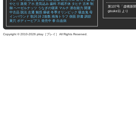
やとり
蒸発
アホ
意気込み
歯科
不眠不休
タヒチ
古米
制
第107号「虚構新聞
御
ヘーゼルナッツ
うなぎの寝床
マルチ
潜在能力
開運
gisuke11
より
中古品
脱法
左遷
魅惑
爆破
冬季オリンピック
吸血鬼
母
インバウンド
歌詞
詩
2進数
南海トラフ
側面
辞書
調節
巣穴
ボディーピアス
発売中
拳
白血病
Copyright © 2010-2026 plray［プレイ］ All Rights Reserved.