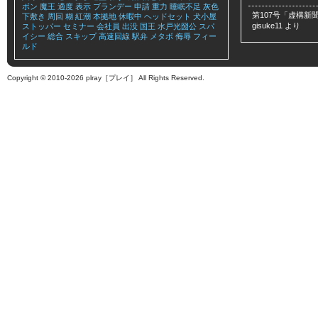
ボン
魔王
適度
表示
ブランデー
申請
重力
睡眠不足
灰色
第107号「虚構新聞
下敷き
周回
糊
紅潮
本拠地
休暇中
ヘッドセット
犬小屋
gisuke11
より
ストッパー
セミナー
会社員
出没
国王
水戸光圀公
スパ
イシー
総合
スキップ
高速回線
駅弁
メタボ
侮辱
フィー
ルド
Copyright © 2010-2026 plray［プレイ］ All Rights Reserved.