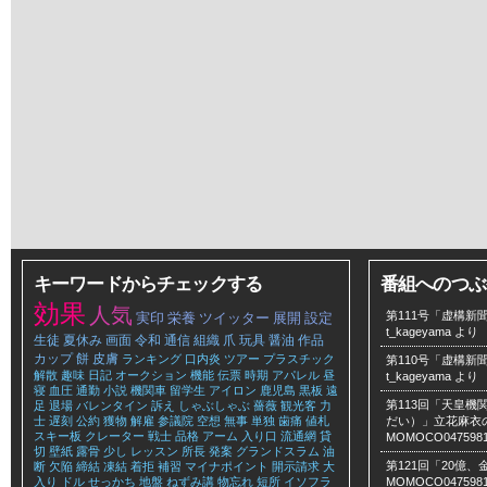
キーワードからチェックする
番組へのつぶ
効果
人気
第111号「虚構新聞
実印
栄養
ツイッター
展開
設定
t_kageyama
より
生徒
夏休み
画面
令和
通信
組織
爪
玩具
醤油
作品
カップ
餅
皮膚
ランキング
口内炎
ツアー
プラスチック
第110号「虚構新聞
解散
趣味
日記
オークション
機能
伝票
時期
アパレル
昼
t_kageyama
より
寝
血圧
通勤
小説
機関車
留学生
アイロン
鹿児島
黒板
遠
第113回「天皇
足
退場
バレンタイン
訴え
しゃぶしゃぶ
薔薇
観光客
力
士
遅刻
公約
獲物
解雇
参議院
空想
無事
単独
歯痛
値札
だい）」立花麻衣のLe
スキー板
クレーター
戦士
品格
アーム
入り口
流通網
貸
MOMOCO047598
切
壁紙
露骨
少し
レッスン
所長
発案
グランドスラム
油
第121回「20億
断
欠陥
締結
凍結
着拒
補習
マイナポイント
開示請求
大
入り
ドル
せっかち
地盤
ねずみ講
物忘れ
短所
イソフラ
MOMOCO047598