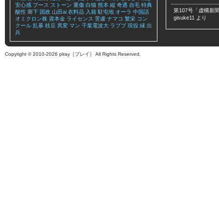
安心感
ブース
ストーン
重傷
白猫
熊本
縦
奇遇
自毛
特典
第107号「虚構新聞
酸性
廊下
国政
山田ai
衣料品
入籍
駐屯地
オーラ
中国語
gisuke11
より
オミクロン株
資本金
ライセンス
苦慮
ナマコ
繁栄
コン
クール
乱暴
枝豆
異変
マン
千葉電波大
ラブブ
現役
縁
出
兵
Copyright © 2010-2026 plray［プレイ］ All Rights Reserved.