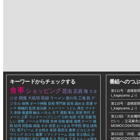
キーワードからチェックする
番組へのつぶ
食事
ショッピング
昆虫
店員
海
第111号「虚構新聞
スタ
t_kageyama
より
ジオ
我慢
大統領
収録
ラーメン
髪の毛
工場
肌
デ
ジタル
味噌
ダーマ神殿
首相
専門家
延長
舐める
普通
サ
第110号「虚構新聞
ンマ
積極的
監視
政治家
ストーリー
うどん
再生
マイナ
t_kageyama
より
ス
刺身
最盛期
触る
パネル
天下
通勤
輩出
原形
世代
ダ
第113回「天皇
メージ
上昇
ランナー
ハプニング
公約
知恵
大雪
克服
怪
だい）」立花麻衣のLe
しい
突撃
ノーベル平和賞
失神
見物
劇場
連携
チーフ
補
助
枯渇
回覧板
絨毯
ネタ
浴室
おつまみ
中学院
脅迫
諸島
MOMOCO047598
TEL
電子ビーム
すき焼き
各国
風営法
裏拳
ピカピカ
ボ
第121回「20億
ウリング
ホコリ
厳重
ソフトクリーム
流血
安土桃山
少
MOMOCO047598
年法
都市銀行
走行
2輪車
乱入
早起き
工夫
もんじゃ焼き