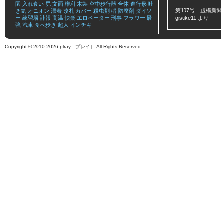
園
入れ食い
尻
文面
権利
木製
空中歩行器
合体
進行形
吐
第107号「虚構新聞
き気
オニオン
漂着
改札
カバー
殺虫剤
稲
防腐剤
ダイソ
ー
練習場
訃報
高温
快楽
エロベーター
刑事
フラワー
最
gisuke11
より
強
汽車
食べ歩き
超人
インチキ
Copyright © 2010-2026 plray［プレイ］ All Rights Reserved.