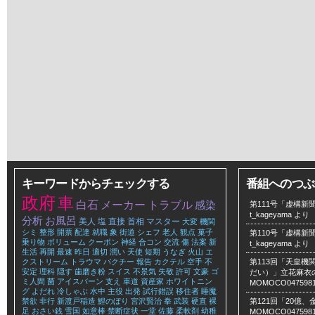
キーワードからチェックする
番組へのつぶ
政府
車
白石
メーカー
トラブル
感染
第111号「虚構新聞
t_kageyama
より
分析
お風呂
美人
塩
直接
首相
マスター
大変
機関
シミ
整形
開票
配達
就職
象
街道
シェフ
老人
観点
菓子
第110号「虚構新聞
乗り物
ボリューム
クーポン
神経
合コン
交流
傷
法案
新
t_kageyama
より
生活
再開
最速
昨日
適切
潤い
天使
短期
うなぎ
火山
エ
クストリーム
トラウマ
パクチー
報告
カクテル
空手
不
第113回「天皇
安定
理科
隠す
歯磨き粉
スイス
不景気
失敬
許可
文豪
ゴ
だい）」立花麻衣のLe
ミ人間
菌
アイスバーン
支え
車道
資産家
ホワイトニン
MOMOCO047598
グ
よだれ
冷しゃぶ
水中
主役
出発
試行錯誤
移住者
睡魔
禁欲
非行
新渡戸稲造
鯉のぼり
宮沢賢治
拳
武装
硬直
裸
第121回「20億
足
おさい銭
雪国
如意棒
禁断症状
一堂
佐藤
柔軟剤
幼稚
MOMOCO047598