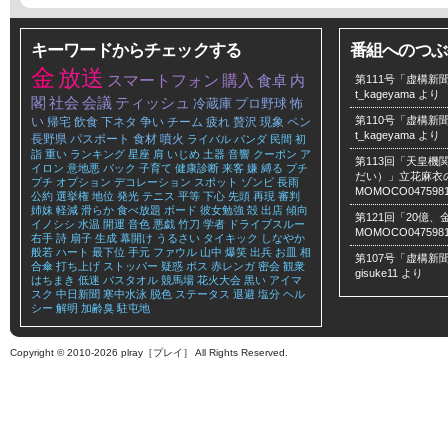
キーワードからチェックする
番組へのつぶ
金
放送
スマートフォン
購入
食卓
内
第111号「虚構新聞
t_kageyama
より
閣
社会
会議
ティッシュ
冷蔵庫
プロ野球
怖
い
第110号「虚構新聞
帰宅
飲食
下ネタ
争い
チーム
疲れ
贅沢
現象
ペン
t_kageyama
より
長野県
パスポート
食材
噴火
ライバル
パンダ
民間
初
詣
重い
ランキング
星座
肩
いじめ
土器
音響
クーポン
ア
第113回「天皇
イロン
意地悪
パック
子育て
健康診断
来客
嫌
縛る
プチ
だい）」立花麻衣のLe
プチ
オプション
デコレーション
スポット
ゾンビ
長雨
MOMOCO047598
公約
選挙権
地位
発光
テニス
平等
下心
先頭
再現
審判
姉妹
軽減
滑らか
食べ放題
ボード
彼女勉強
殻
出店
傾向
第121回「20億
イノシシ
水温
開運
音色
悪戯
竹刀
学者
ドライブスルー
MOMOCO047598
右手
詩
扇子
生成
幕開け
うるさい
タイキック
しなやか
般若
ハート
最下位
手元
ファウル
山中
爆笑
出兵
お皿
相
第107号「虚構新聞
合傘
打ち上げ
ストッパー
疑惑
ボス
赤レンガ
密会
観衆
gisuke11
より
はちまき
低迷
バスタオル
競馬場
花火大会
黒い
アイマ
スク
中日新聞
寒中水泳
脱色
ステータス
退避
塩分
ヘル
シー
解明
加齢臭
駐屯地
Copyright © 2010-2026 plray［プレイ］ All Rights Reserved.